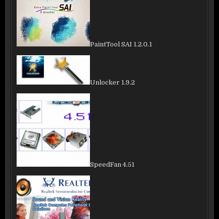
PaintTool SAI 1.2.0.1
Unlocker 1.9.2
SpeedFan 4.51