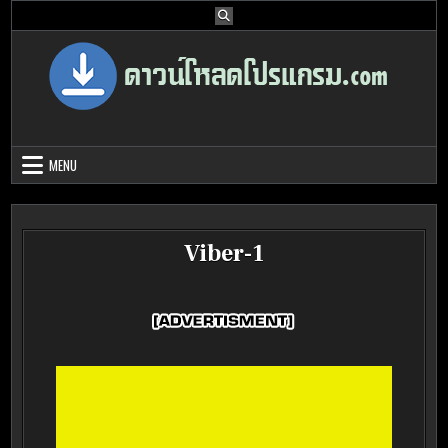
Skip
to
content
Download Program Free | ดาวน์โหลด
ดาวน์โหลดโปรแกรม ดอท คอม รวบรวมโปรแกรมดี โปรแกรมฟรี ไว้ให้คุณ
ได้เลือก download ไว้มากมาย
โปรแกรมฟรี
MENU
Viber-1