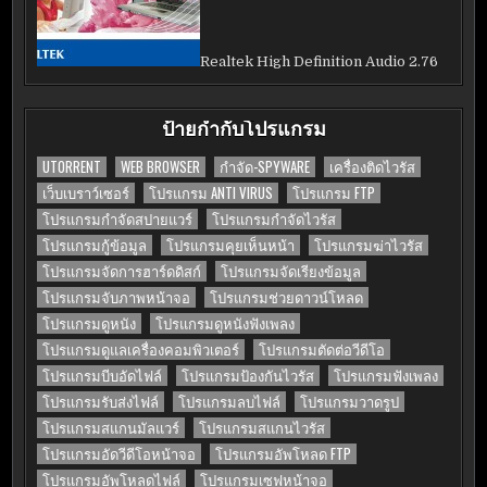
Realtek High Definition Audio 2.76
ป้ายกำกับโปรแกรม
UTORRENT
WEB BROWSER
กำจัด-SPYWARE
เครื่องติดไวรัส
เว็บเบราว์เซอร์
โปรแกรม ANTI VIRUS
โปรแกรม FTP
โปรแกรมกำจัดสปายแวร์
โปรแกรมกำจัดไวรัส
โปรแกรมกู้ข้อมูล
โปรแกรมคุยเห็นหน้า
โปรแกรมฆ่าไวรัส
โปรแกรมจัดการฮาร์ดดิสก์
โปรแกรมจัดเรียงข้อมูล
โปรแกรมจับภาพหน้าจอ
โปรแกรมช่วยดาวน์โหลด
โปรแกรมดูหนัง
โปรแกรมดูหนังฟังเพลง
โปรแกรมดูแลเครื่องคอมพิวเตอร์
โปรแกรมตัดต่อวีดีโอ
โปรแกรมบีบอัดไฟล์
โปรแกรมป้องกันไวรัส
โปรแกรมฟังเพลง
โปรแกรมรับส่งไฟล์
โปรแกรมลบไฟล์
โปรแกรมวาดรูป
โปรแกรมสแกนมัลแวร์
โปรแกรมสแกนไวรัส
โปรแกรมอัดวีดีโอหน้าจอ
โปรแกรมอัพโหลด FTP
โปรแกรมอัพโหลดไฟล์
โปรแกรมเซฟหน้าจอ