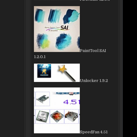
PaintTool SAI
1.2.0.1
Unlocker 1.9.2
SpeedFan 4.51