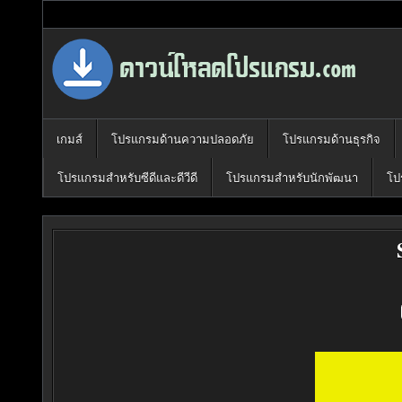
Skip
to
content
Download Program Free | ดาวน์โหลด
ดาวน์โหลดโปรแกรม ดอท คอม รวบรวมโปรแกรมดี โปรแกรมฟรี ไว้ให้
เกมส์
โปรแกรมด้านความปลอดภัย
โปรแกรมด้านธุรกิจ
โปรแกรมสำหรับซีดีและดีวีดี
โปรแกรมสำหรับนักพัฒนา
โป