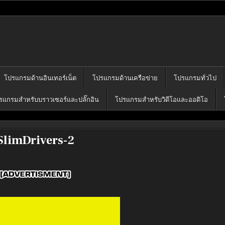
โปรแกรมฟรี
คุณได้เลือก download ไว้มากมาย
โปรแกรมด้านอินเทอร์เน็ต
โปรแกรมด้านเครือข่าย
โปรแกรมทั่วไป
รแกรมสำหรับบราวเซอร์และปลั๊กอิน
โปรแกรมสำหรับวิดีโอและออดิโอ
SlimDrivers-2