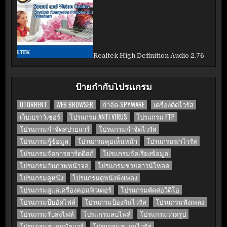
Realtek High Definition Audio 2.76
ป้ายกำกับโปรแกรม
UTORRENT
WEB BROWSER
กำจัด-SPYWARE
เครื่องติดไวรัส
เว็บเบราว์เซอร์
โปรแกรม ANTI VIRUS
โปรแกรม FTP
โปรแกรมกำจัดสปายแวร์
โปรแกรมกำจัดไวรัส
โปรแกรมกู้ข้อมูล
โปรแกรมคุยเห็นหน้า
โปรแกรมฆ่าไวรัส
โปรแกรมจัดการฮาร์ดดิสก์
โปรแกรมจัดเรียงข้อมูล
โปรแกรมจับภาพหน้าจอ
โปรแกรมช่วยดาวน์โหลด
โปรแกรมดูหนัง
โปรแกรมดูหนังฟังเพลง
โปรแกรมดูแลเครื่องคอมพิวเตอร์
โปรแกรมตัดต่อวีดีโอ
โปรแกรมบีบอัดไฟล์
โปรแกรมป้องกันไวรัส
โปรแกรมฟังเพลง
โปรแกรมรับส่งไฟล์
โปรแกรมลบไฟล์
โปรแกรมวาดรูป
โปรแกรมสแกนมัลแวร์
โปรแกรมสแกนไวรัส