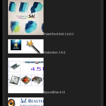
PaintTool SAI 1.2.0.1
Unlocker 1.9.2
SpeedFan 4.51