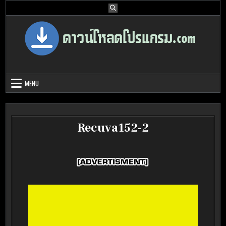
Skip
to
content
Download Program Free | ดาวน์โหลด
ดาวน์โหลดโปรแกรม ดอท คอม รวบรวมโปรแกรมดี โปรแกรมฟรี ไว้ให้คุณ
ได้เลือก download ไว้มากมาย
โปรแกรมฟรี
MENU
Recuva152-2