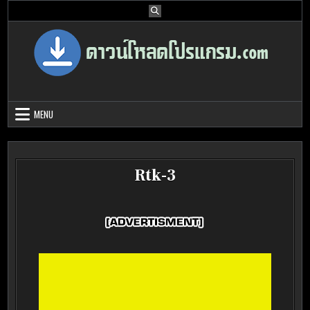
Skip
to
content
Download Program Free | ดาวน์โหลด
ดาวน์โหลดโปรแกรม ดอท คอม รวบรวมโปรแกรมดี โปรแกรมฟรี ไว้ให้คุณ
ได้เลือก download ไว้มากมาย
โปรแกรมฟรี
MENU
Rtk-3