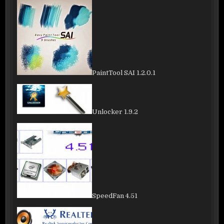
PaintTool SAI 1.2.0.1
Unlocker 1.9.2
SpeedFan 4.51