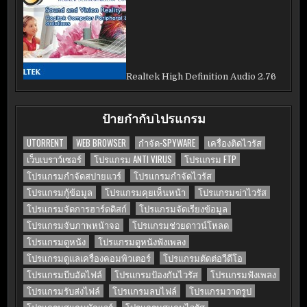
Realtek High Definition Audio 2.76
ป้ายกำกับโปรแกรม
UTORRENT
WEB BROWSER
กำจัด-SPYWARE
เครื่องติดไวรัส
เว็บเบราว์เซอร์
โปรแกรม ANTI VIRUS
โปรแกรม FTP
โปรแกรมกำจัดสปายแวร์
โปรแกรมกำจัดไวรัส
โปรแกรมกู้ข้อมูล
โปรแกรมคุยเห็นหน้า
โปรแกรมฆ่าไวรัส
โปรแกรมจัดการฮาร์ดดิสก์
โปรแกรมจัดเรียงข้อมูล
โปรแกรมจับภาพหน้าจอ
โปรแกรมช่วยดาวน์โหลด
โปรแกรมดูหนัง
โปรแกรมดูหนังฟังเพลง
โปรแกรมดูแลเครื่องคอมพิวเตอร์
โปรแกรมตัดต่อวีดีโอ
โปรแกรมบีบอัดไฟล์
โปรแกรมป้องกันไวรัส
โปรแกรมฟังเพลง
โปรแกรมรับส่งไฟล์
โปรแกรมลบไฟล์
โปรแกรมวาดรูป