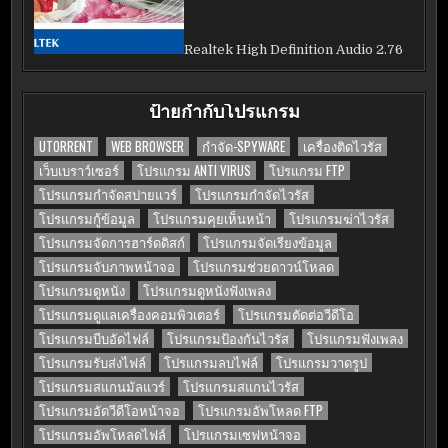
Realtek High Definition Audio 2.76
ป้ายกำกับโปรแกรม
UTORRENT
WEB BROWSER
กำจัด-SPYWARE
เครื่องติดไวรัส
เว็บเบราว์เซอร์
โปรแกรม ANTI VIRUS
โปรแกรม FTP
โปรแกรมกำจัดสปายแวร์
โปรแกรมกำจัดไวรัส
โปรแกรมกู้ข้อมูล
โปรแกรมคุยเห็นหน้า
โปรแกรมฆ่าไวรัส
โปรแกรมจัดการฮาร์ดดิสก์
โปรแกรมจัดเรียงข้อมูล
โปรแกรมจับภาพหน้าจอ
โปรแกรมช่วยดาวน์โหลด
โปรแกรมดูหนัง
โปรแกรมดูหนังฟังเพลง
โปรแกรมดูแลเครื่องคอมพิวเตอร์
โปรแกรมตัดต่อวีดีโอ
โปรแกรมบีบอัดไฟล์
โปรแกรมป้องกันไวรัส
โปรแกรมฟังเพลง
โปรแกรมรับส่งไฟล์
โปรแกรมลบไฟล์
โปรแกรมวาดรูป
โปรแกรมสแกนมัลแวร์
โปรแกรมสแกนไวรัส
โปรแกรมอัดวีดีโอหน้าจอ
โปรแกรมอัพโหลด FTP
โปรแกรมอัพโหลดไฟล์
โปรแกรมเซฟหน้าจอ