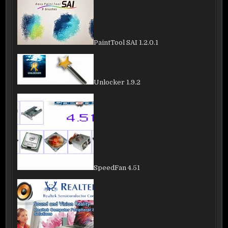
PaintTool SAI 1.2.0.1
Unlocker 1.9.2
SpeedFan 4.51