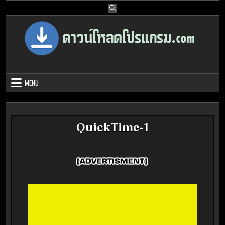
Skip
to
content
Download Program Free | ดาวน์โหลด
ดาวน์โหลดโปรแกรม ดอท คอม รวบรวมโปรแกรมดี โปรแกรมฟรี ไว้ให้คุณ
ได้เลือก download ไว้มากมาย
โปรแกรมฟรี
MENU
QuickTime-1