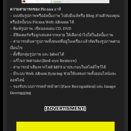
ความสามารถของ Picasa
อาทิ
– แบ่งปันรูปภาพหรืออัลบั้มภาพ ไปยังอีเมล์หรือ Blog ส่วนตัวของคุณ
หรืออัลบั้มบน Picasa Web Albums ได้
– พิมพ์รูปภาพ, เขียนลงแผ่น CD, DVD
– มีฟิลเตอร์หรือลูกเล่นหลากหลาย ให้เลือกนำไปใส่ในอัลบั้มภาพ
– สามารถค้นหารูปภาพทั้งหมดที่อยู่ในเครื่อง แล้วจัดเรียงรูปภาพตาม
เงื่อนไข
– ตั้งชื่อกลุ่มรูปภาพ และ label ได้
– แก้ไขภาพตาแดง (Red-eye Remove)
– สามารถนำเสียงจากไฟล์ MP3 มาประกอบในสไลด์โชว์ได้
– มีระบบ Web Album Syncing ช่วยให้แสดงภาพทั้งออนไลน์และ
ออฟไลน์
– รองรับระบบการจดจำหน้าตา (Face Recognition) และ Image
Geotagging