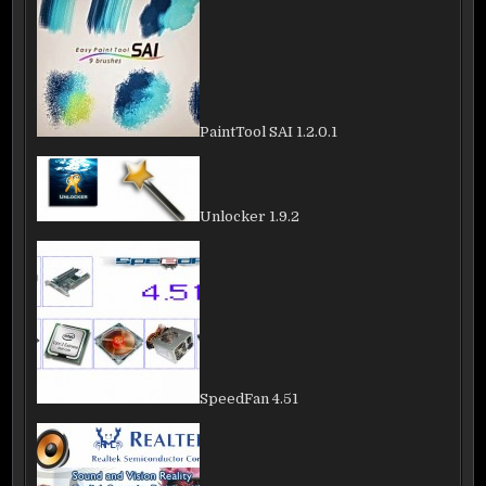
PaintTool SAI 1.2.0.1
Unlocker 1.9.2
SpeedFan 4.51