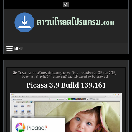
Skip
to
content
Download Program Free | ดาวน์โหลด
ดาวน์โหลดโปรแกรม ดอท คอม รวบรวมโปรแกรมดี โปรแกรมฟรี ไว้ให้คุณ
ได้เลือก download ไว้มากมาย
โปรแกรมฟรี
MENU
POSTED
โปรแกรมสำหรับกราฟิกและรูปภาพ
,
โปรแกรมสำหรับซีดีและดีวีดี
,
IN
โปรแกรมสำหรับวิดีโอและออดิโอ
,
โปรแกรสำหรับเดสท็อป
Picasa 3.9 Build 139.161