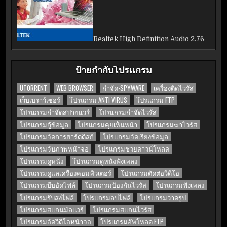
Realtek High Definition Audio 2.76
ป้ายกำกับโปรแกรม
UTORRENT
WEB BROWSER
กำจัด-SPYWARE
เครื่องติดไวรัส
เว็บเบราว์เซอร์
โปรแกรม ANTI VIRUS
โปรแกรม FTP
โปรแกรมกำจัดสปายแวร์
โปรแกรมกำจัดไวรัส
โปรแกรมกู้ข้อมูล
โปรแกรมคุยเห็นหน้า
โปรแกรมฆ่าไวรัส
โปรแกรมจัดการฮาร์ดดิสก์
โปรแกรมจัดเรียงข้อมูล
โปรแกรมจับภาพหน้าจอ
โปรแกรมช่วยดาวน์โหลด
โปรแกรมดูหนัง
โปรแกรมดูหนังฟังเพลง
โปรแกรมดูแลเครื่องคอมพิวเตอร์
โปรแกรมตัดต่อวีดีโอ
โปรแกรมบีบอัดไฟล์
โปรแกรมป้องกันไวรัส
โปรแกรมฟังเพลง
โปรแกรมรับส่งไฟล์
โปรแกรมลบไฟล์
โปรแกรมวาดรูป
โปรแกรมสแกนมัลแวร์
โปรแกรมสแกนไวรัส
โปรแกรมอัดวีดีโอหน้าจอ
โปรแกรมอัพโหลด FTP