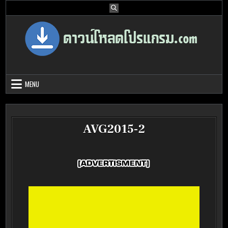
Skip
to
content
Download Program Free | ดาวน์โหลด
ดาวน์โหลดโปรแกรม ดอท คอม รวบรวมโปรแกรมดี โปรแกรมฟรี ไว้ให้คุณ
ได้เลือก download ไว้มากมาย
โปรแกรมฟรี
MENU
AVG2015-2