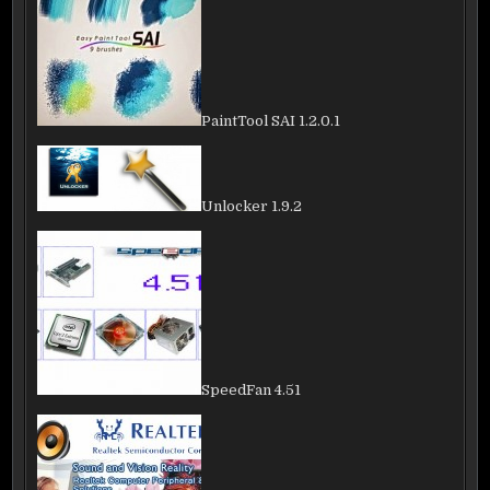
PaintTool SAI 1.2.0.1
Unlocker 1.9.2
SpeedFan 4.51