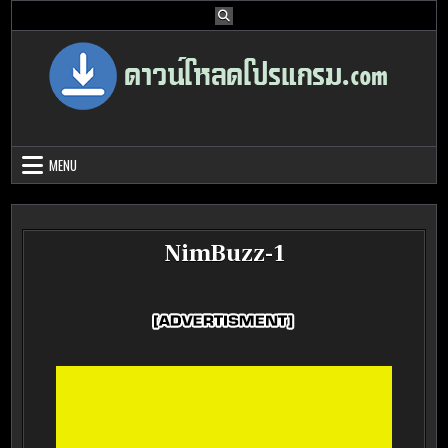
Skip
to
content
Download Program Free | ดาวน์โหลด
ดาวน์โหลดโปรแกรม ดอท คอม รวบรวมโปรแกรมดี โปรแกรมฟรี ไว้ให้คุณ
ได้เลือก download ไว้มากมาย
โปรแกรมฟรี
MENU
NimBuzz-1