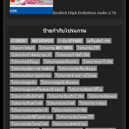
Realtek High Definition Audio 2.76
ป้ายกำกับโปรแกรม
UTORRENT
WEB BROWSER
กำจัด-SPYWARE
เครื่องติดไวรัส
เว็บเบราว์เซอร์
โปรแกรม ANTI VIRUS
โปรแกรม FTP
โปรแกรมกำจัดสปายแวร์
โปรแกรมกำจัดไวรัส
โปรแกรมกู้ข้อมูล
โปรแกรมคุยเห็นหน้า
โปรแกรมฆ่าไวรัส
โปรแกรมจัดการฮาร์ดดิสก์
โปรแกรมจัดเรียงข้อมูล
โปรแกรมจับภาพหน้าจอ
โปรแกรมช่วยดาวน์โหลด
โปรแกรมดูหนัง
โปรแกรมดูหนังฟังเพลง
โปรแกรมดูแลเครื่องคอมพิวเตอร์
โปรแกรมตัดต่อวีดีโอ
โปรแกรมบีบอัดไฟล์
โปรแกรมป้องกันไวรัส
โปรแกรมฟังเพลง
โปรแกรมรับส่งไฟล์
โปรแกรมลบไฟล์
โปรแกรมวาดรูป
โปรแกรมสแกนมัลแวร์
โปรแกรมสแกนไวรัส
โปรแกรมอัดวีดีโอหน้าจอ
โปรแกรมอัพโหลด FTP
โปรแกรมอัพโหลดไฟล์
โปรแกรมเซฟหน้าจอ