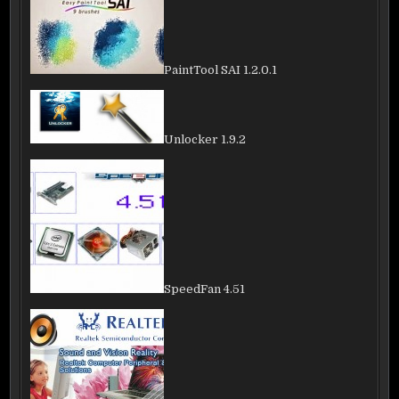
PaintTool SAI 1.2.0.1
Unlocker 1.9.2
SpeedFan 4.51