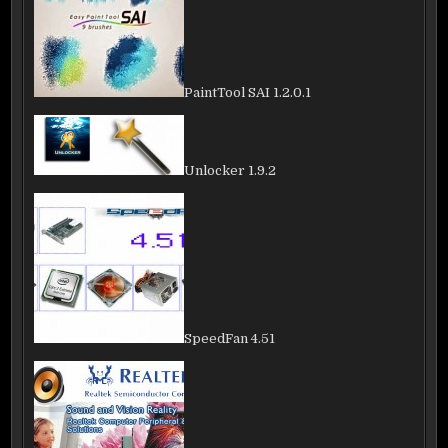
PaintTool SAI 1.2.0.1
Unlocker 1.9.2
SpeedFan 4.51