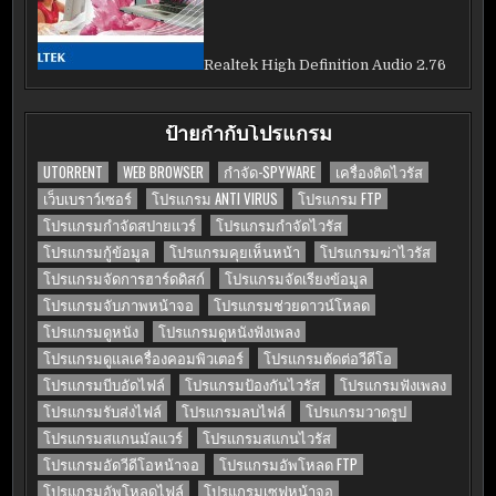
Realtek High Definition Audio 2.76
ป้ายกำกับโปรแกรม
UTORRENT
WEB BROWSER
กำจัด-SPYWARE
เครื่องติดไวรัส
เว็บเบราว์เซอร์
โปรแกรม ANTI VIRUS
โปรแกรม FTP
โปรแกรมกำจัดสปายแวร์
โปรแกรมกำจัดไวรัส
โปรแกรมกู้ข้อมูล
โปรแกรมคุยเห็นหน้า
โปรแกรมฆ่าไวรัส
โปรแกรมจัดการฮาร์ดดิสก์
โปรแกรมจัดเรียงข้อมูล
โปรแกรมจับภาพหน้าจอ
โปรแกรมช่วยดาวน์โหลด
โปรแกรมดูหนัง
โปรแกรมดูหนังฟังเพลง
โปรแกรมดูแลเครื่องคอมพิวเตอร์
โปรแกรมตัดต่อวีดีโอ
โปรแกรมบีบอัดไฟล์
โปรแกรมป้องกันไวรัส
โปรแกรมฟังเพลง
โปรแกรมรับส่งไฟล์
โปรแกรมลบไฟล์
โปรแกรมวาดรูป
โปรแกรมสแกนมัลแวร์
โปรแกรมสแกนไวรัส
โปรแกรมอัดวีดีโอหน้าจอ
โปรแกรมอัพโหลด FTP
โปรแกรมอัพโหลดไฟล์
โปรแกรมเซฟหน้าจอ