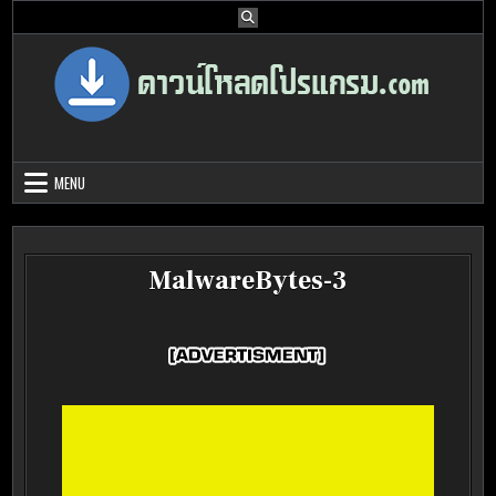
Skip
to
content
Download Program Free | ดาวน์โหลด
ดาวน์โหลดโปรแกรม ดอท คอม รวบรวมโปรแกรมดี โปรแกรมฟรี ไว้ให้คุณ
ได้เลือก download ไว้มากมาย
โปรแกรมฟรี
MENU
MalwareBytes-3