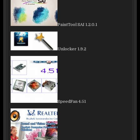
PaintTool SAI 1.2.0.1
Unlocker 1.9.2
SpeedFan 4.51