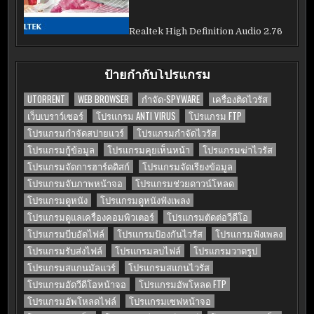
Realtek High Definition Audio 2.76
ป้ายกำกับโปรแกรม
UTORRENT
WEB BROWSER
กำจัด-SPYWARE
เครื่องติดไวรัส
เว็บเบราว์เซอร์
โปรแกรม ANTI VIRUS
โปรแกรม FTP
โปรแกรมกำจัดสปายแวร์
โปรแกรมกำจัดไวรัส
โปรแกรมกู้ข้อมูล
โปรแกรมคุยเห็นหน้า
โปรแกรมฆ่าไวรัส
โปรแกรมจัดการฮาร์ดดิสก์
โปรแกรมจัดเรียงข้อมูล
โปรแกรมจับภาพหน้าจอ
โปรแกรมช่วยดาวน์โหลด
โปรแกรมดูหนัง
โปรแกรมดูหนังฟังเพลง
โปรแกรมดูแลเครื่องคอมพิวเตอร์
โปรแกรมตัดต่อวีดีโอ
โปรแกรมบีบอัดไฟล์
โปรแกรมป้องกันไวรัส
โปรแกรมฟังเพลง
โปรแกรมรับส่งไฟล์
โปรแกรมลบไฟล์
โปรแกรมวาดรูป
โปรแกรมสแกนมัลแวร์
โปรแกรมสแกนไวรัส
โปรแกรมอัดวีดีโอหน้าจอ
โปรแกรมอัพโหลด FTP
โปรแกรมอัพโหลดไฟล์
โปรแกรมเซฟหน้าจอ