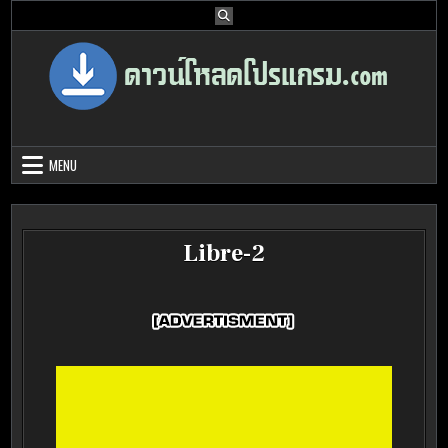
Skip
to
content
Download Program Free | ดาวน์โหลด
ดาวน์โหลดโปรแกรม ดอท คอม รวบรวมโปรแกรมดี โปรแกรมฟรี ไว้ให้คุณ
ได้เลือก download ไว้มากมาย
โปรแกรมฟรี
MENU
Libre-2