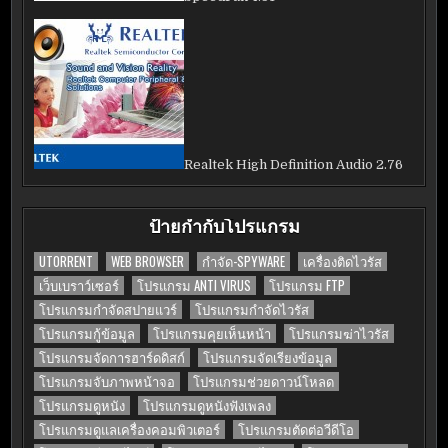
Realtek High Definition Audio 2.76
ป้ายกำกับโปรแกรม
UTORRENT
WEB BROWSER
กำจัด-SPYWARE
เครื่องติดไวรัส
เว็บเบราว์เซอร์
โปรแกรม ANTI VIRUS
โปรแกรม FTP
โปรแกรมกำจัดสปายแวร์
โปรแกรมกำจัดไวรัส
โปรแกรมกู้ข้อมูล
โปรแกรมคุยเห็นหน้า
โปรแกรมฆ่าไวรัส
โปรแกรมจัดการฮาร์ดดิสก์
โปรแกรมจัดเรียงข้อมูล
โปรแกรมจับภาพหน้าจอ
โปรแกรมช่วยดาวน์โหลด
โปรแกรมดูหนัง
โปรแกรมดูหนังฟังเพลง
โปรแกรมดูแลเครื่องคอมพิวเตอร์
โปรแกรมตัดต่อวีดีโอ