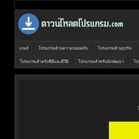
Skip
to
content
Download Program Free | ดาวน์โหลด
ดาวน์โหลดโปรแกรม ดอท คอม รวบรวมโปรแกรมดี โปรแกรมฟรี ไว้ให้
เกมส์
โปรแกรมด้านความปลอดภัย
โปรแกรมด้านธุรกิจ
โปรแกรมสำหรับซีดีและดีวีดี
โปรแกรมสำหรับนักพัฒนา
โป