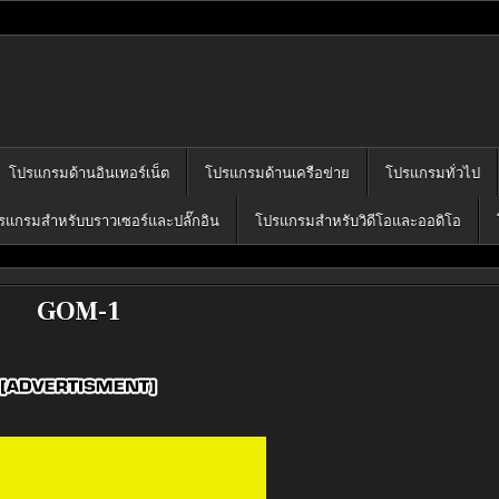
โปรแกรมฟรี
คุณได้เลือก download ไว้มากมาย
โปรแกรมด้านอินเทอร์เน็ต
โปรแกรมด้านเครือข่าย
โปรแกรมทั่วไป
รแกรมสำหรับบราวเซอร์และปลั๊กอิน
โปรแกรมสำหรับวิดีโอและออดิโอ
GOM-1