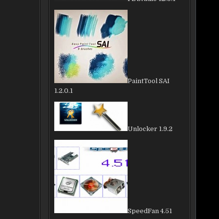
PaintTool SAI
1.2.0.1
Unlocker 1.9.2
SpeedFan 4.51