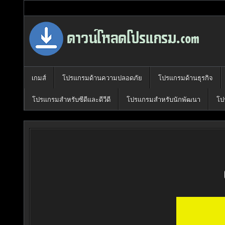
Skip
to
content
Download Program Free | ดาวน์โหลด
ดาวน์โหลดโปรแกรม ดอท คอม รวบรวมโปรแกรมดี โปรแกรมฟรี ไว้ให้
เกมส์
โปรแกรมด้านความปลอดภัย
โปรแกรมด้านธุรกิจ
โปรแกรมสำหรับซีดีและดีวีดี
โปรแกรมสำหรับนักพัฒนา
โป