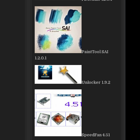
PaintTool SAI
1.2.0.1
Unlocker 1.9.2
SpeedFan 4.51