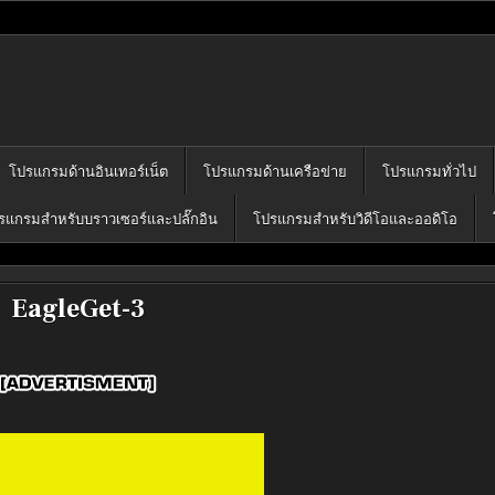
โปรแกรมฟรี
คุณได้เลือก download ไว้มากมาย
โปรแกรมด้านอินเทอร์เน็ต
โปรแกรมด้านเครือข่าย
โปรแกรมทั่วไป
รแกรมสำหรับบราวเซอร์และปลั๊กอิน
โปรแกรมสำหรับวิดีโอและออดิโอ
EagleGet-3