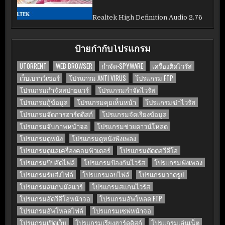
Realtek High Definition Audio 2.76
ป้ายกำกับโปรแกรม
UTORRENT
WEB BROWSER
กำจัด-SPYWARE
เครื่องติดไวรัส
เว็บเบราว์เซอร์
โปรแกรม ANTI VIRUS
โปรแกรม FTP
โปรแกรมกำจัดสปายแวร์
โปรแกรมกำจัดไวรัส
โปรแกรมกู้ข้อมูล
โปรแกรมคุยเห็นหน้า
โปรแกรมฆ่าไวรัส
โปรแกรมจัดการฮาร์ดดิสก์
โปรแกรมจัดเรียงข้อมูล
โปรแกรมจับภาพหน้าจอ
โปรแกรมช่วยดาวน์โหลด
โปรแกรมดูหนัง
โปรแกรมดูหนังฟังเพลง
โปรแกรมดูแลเครื่องคอมพิวเตอร์
โปรแกรมตัดต่อวีดีโอ
โปรแกรมบีบอัดไฟล์
โปรแกรมป้องกันไวรัส
โปรแกรมฟังเพลง
โปรแกรมรับส่งไฟล์
โปรแกรมลบไฟล์
โปรแกรมวาดรูป
โปรแกรมสแกนมัลแวร์
โปรแกรมสแกนไวรัส
โปรแกรมอัดวีดีโอหน้าจอ
โปรแกรมอัพโหลด FTP
โปรแกรมอัพโหลดไฟล์
โปรแกรมเซฟหน้าจอ
โปรแกรมเปิดเว็บ
โปรแกรมเรียงฮาร์ดดิสก์
โปรแกรมเล่นเน็ต