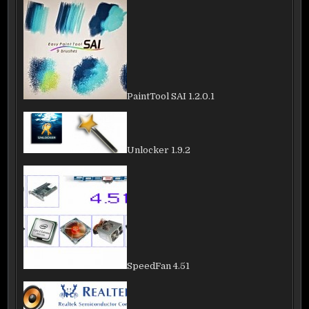
PaintTool SAI 1.2.0.1
Unlocker 1.9.2
SpeedFan 4.51