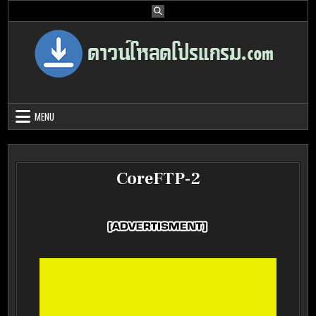
Skip
to
content
Download Program Free | ดาวน์โหลด
ดาวน์โหลดโปรแกรม ดอท คอม รวบรวมโปรแกรมดี โปรแกรมฟรี ไว้ให้คุณ
ได้เลือก download ไว้มากมาย
โปรแกรมฟรี
MENU
CoreFTP-2