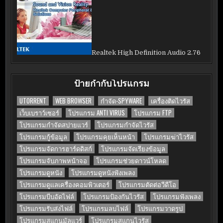
Realtek High Definition Audio 2.76
ป้ายกำกับโปรแกรม
UTORRENT
WEB BROWSER
กำจัด-SPYWARE
เครื่องติดไวรัส
เว็บเบราว์เซอร์
โปรแกรม ANTI VIRUS
โปรแกรม FTP
โปรแกรมกำจัดสปายแวร์
โปรแกรมกำจัดไวรัส
โปรแกรมกู้ข้อมูล
โปรแกรมคุยเห็นหน้า
โปรแกรมฆ่าไวรัส
โปรแกรมจัดการฮาร์ดดิสก์
โปรแกรมจัดเรียงข้อมูล
โปรแกรมจับภาพหน้าจอ
โปรแกรมช่วยดาวน์โหลด
โปรแกรมดูหนัง
โปรแกรมดูหนังฟังเพลง
โปรแกรมดูแลเครื่องคอมพิวเตอร์
โปรแกรมตัดต่อวีดีโอ
โปรแกรมบีบอัดไฟล์
โปรแกรมป้องกันไวรัส
โปรแกรมฟังเพลง
โปรแกรมรับส่งไฟล์
โปรแกรมลบไฟล์
โปรแกรมวาดรูป
โปรแกรมสแกนมัลแวร์
โปรแกรมสแกนไวรัส