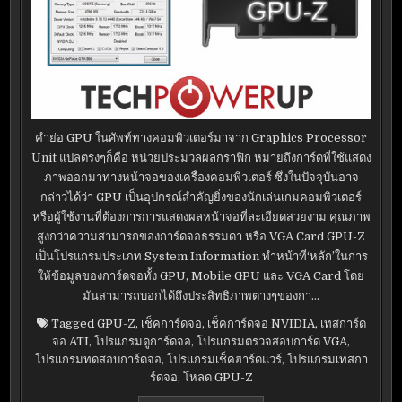
คำย่อ GPU ในศัพท์ทางคอมพิวเตอร์มาจาก Graphics Processor
Unit แปลตรงๆก็คือ หน่วยประมวลผลกราฟิก หมายถึงการ์ดที่ใช้แสดง
ภาพออกมาทางหน้าจอของเครื่องคอมพิวเตอร์ ซึ่งในปัจจุบันอาจ
กล่าวได้ว่า GPU เป็นอุปกรณ์สำคัญยิ่งของนักเล่นเกมคอมพิวเตอร์
หรือผู้ใช้งานที่ต้องการการแสดงผลหน้าจอที่ละเอียดสวยงาม คุณภาพ
สูงกว่าความสามารถของการ์ดจอธรรมดา หรือ VGA Card GPU-Z
เป็นโปรแกรมประเภท System Information ทำหน้าที่‘หลัก’ในการ
ให้ข้อมูลของการ์ดจอทั้ง GPU, Mobile GPU และ VGA Card โดย
มันสามารถบอกได้ถึงประสิทธิภาพต่างๆของกา…
Tagged
GPU-Z
,
เช็คการ์ดจอ
,
เช็คการ์ดจอ NVIDIA
,
เทสการ์ด
จอ ATI
,
โปรแกรมดูการ์ดจอ
,
โปรแกรมตรวจสอบการ์ด VGA
,
โปรแกรมทดสอบการ์ดจอ
,
โปรแกรมเช็คฮาร์ดแวร์
,
โปรแกรมเทสกา
ร์ดจอ
,
โหลด GPU-Z