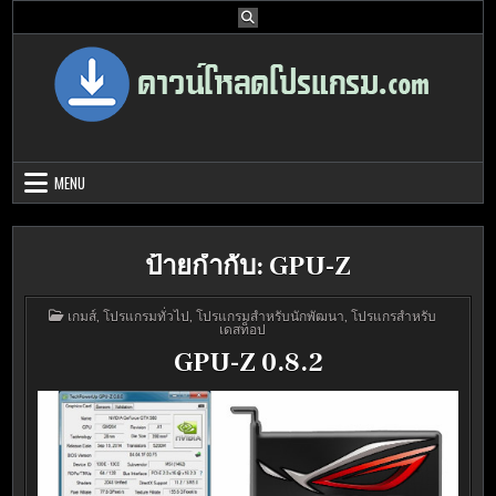
Skip
to
content
Download Program Free | ดาวน์โหลด
ดาวน์โหลดโปรแกรม ดอท คอม รวบรวมโปรแกรมดี โปรแกรมฟรี ไว้ให้คุณ
ได้เลือก download ไว้มากมาย
โปรแกรมฟรี
MENU
ป้ายกำกับ:
GPU-Z
POSTED
เกมส์
,
โปรแกรมทั่วไป
,
โปรแกรมสำหรับนักพัฒนา
,
โปรแกรสำหรับ
IN
เดสท็อป
GPU-Z 0.8.2