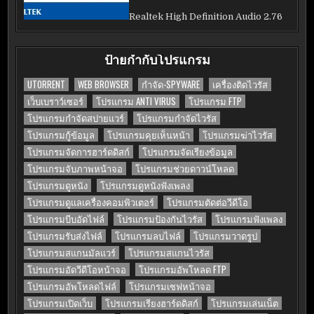
Realtek High Definition Audio 2.76
ป้ายกำกับโปรแกรม
UTORRENT
WEB BROWSER
กำจัด-SPYWARE
เครื่องติดไวรัส
เว็บเบราว์เซอร์
โปรแกรม ANTI VIRUS
โปรแกรม FTP
โปรแกรมกำจัดสปายแวร์
โปรแกรมกำจัดไวรัส
โปรแกรมกู้ข้อมูล
โปรแกรมคุยเห็นหน้า
โปรแกรมฆ่าไวรัส
โปรแกรมจัดการฮาร์ดดิสก์
โปรแกรมจัดเรียงข้อมูล
โปรแกรมจับภาพหน้าจอ
โปรแกรมช่วยดาวน์โหลด
โปรแกรมดูหนัง
โปรแกรมดูหนังฟังเพลง
โปรแกรมดูแลเครื่องคอมพิวเตอร์
โปรแกรมตัดต่อวีดีโอ
โปรแกรมบีบอัดไฟล์
โปรแกรมป้องกันไวรัส
โปรแกรมฟังเพลง
โปรแกรมรับส่งไฟล์
โปรแกรมลบไฟล์
โปรแกรมวาดรูป
โปรแกรมสแกนมัลแวร์
โปรแกรมสแกนไวรัส
โปรแกรมอัดวีดีโอหน้าจอ
โปรแกรมอัพโหลด FTP
โปรแกรมอัพโหลดไฟล์
โปรแกรมเซฟหน้าจอ
โปรแกรมเปิดเว็บ
โปรแกรมเรียงฮาร์ดดิสก์
โปรแกรมเล่นเน็ต