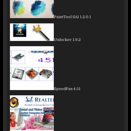
PaintTool SAI 1.2.0.1
Unlocker 1.9.2
SpeedFan 4.51