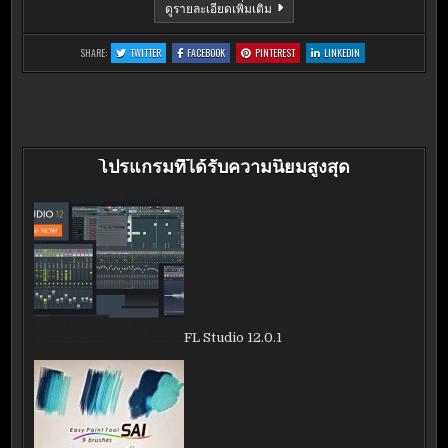
GPU-
ดูรายละเอียดเพิ่มเติม
Z
0.8.2
:
:
:
:
SHARE:
TWITTER
FACEBOOK
PINTEREST
LINKEDIN
GPU-
GPU-
GPU-
GPU-
Z
Z
Z
Z
0.8.2
0.8.2
0.8.2
0.8.2
โปรแกรมที่ได้รับความนิยมสูงสุด
FL Studio 12.0.1