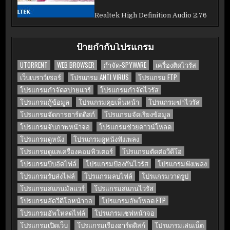
Realtek High Definition Audio 2.76
ป้ายกำกับโปรแกรม
UTORRENT
WEB BROWSER
กำจัด-SPYWARE
เครื่องติดไวรัส
เว็บเบราว์เซอร์
โปรแกรม ANTI VIRUS
โปรแกรม FTP
โปรแกรมกำจัดสปายแวร์
โปรแกรมกำจัดไวรัส
โปรแกรมกู้ข้อมูล
โปรแกรมคุยเห็นหน้า
โปรแกรมฆ่าไวรัส
โปรแกรมจัดการฮาร์ดดิสก์
โปรแกรมจัดเรียงข้อมูล
โปรแกรมจับภาพหน้าจอ
โปรแกรมช่วยดาวน์โหลด
โปรแกรมดูหนัง
โปรแกรมดูหนังฟังเพลง
โปรแกรมดูแลเครื่องคอมพิวเตอร์
โปรแกรมตัดต่อวีดีโอ
โปรแกรมบีบอัดไฟล์
โปรแกรมป้องกันไวรัส
โปรแกรมฟังเพลง
โปรแกรมรับส่งไฟล์
โปรแกรมลบไฟล์
โปรแกรมวาดรูป
โปรแกรมสแกนมัลแวร์
โปรแกรมสแกนไวรัส
โปรแกรมอัดวีดีโอหน้าจอ
โปรแกรมอัพโหลด FTP
โปรแกรมอัพโหลดไฟล์
โปรแกรมเซฟหน้าจอ
โปรแกรมเปิดเว็บ
โปรแกรมเรียงฮาร์ดดิสก์
โปรแกรมเล่นเน็ต