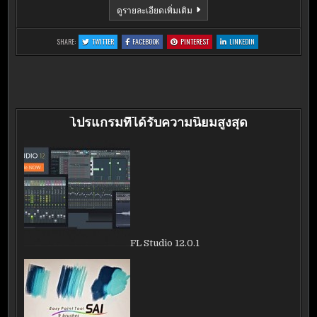
COMODO
ดูรายละเอียดเพิ่มเติม
DRAGON
INTERNET
BROWSER
:
:
:
:
SHARE:
TWITTER
FACEBOOK
PINTEREST
LINKEDIN
43.3.3.185
COMODO
COMODO
COMODO
COMODO
DRAGON
DRAGON
DRAGON
DRAGON
INTERNET
INTERNET
INTERNET
INTERNET
BROWSER
BROWSER
BROWSER
BROWSER
43.3.3.185
43.3.3.185
43.3.3.185
43.3.3.185
โปรแกรมที่ได้รับความนิยมสูงสุด
FL Studio 12.0.1