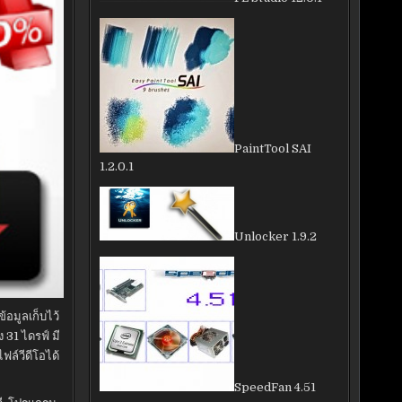
PaintTool SAI
1.2.0.1
Unlocker 1.9.2
อมูลเก็บไว้
 31 ไดรฟ์ มี
ล์วีดีโอได้
SpeedFan 4.51