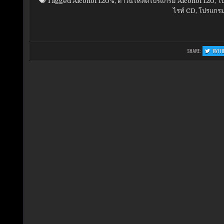
Tagged
Alcohol 120%
,
ดาวน์โหลดโปรแกรม Alcohol 120
,
โ
ไรท์ CD
,
โปรแกรมไ
SHARE:
TWITT