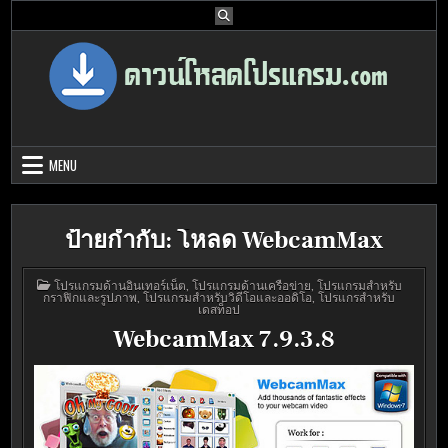
Skip
to
content
Download Program Free | ดาวน์โหลด
ดาวน์โหลดโปรแกรม ดอท คอม รวบรวมโปรแกรมดี โปรแกรมฟรี ไว้ให้คุณ
ได้เลือก download ไว้มากมาย
โปรแกรมฟรี
MENU
ป้ายกำกับ:
โหลด WebcamMax
POSTED
โปรแกรมด้านอินเทอร์เน็ต
,
โปรแกรมด้านเครือข่าย
,
โปรแกรมสำหรับ
IN
กราฟิกและรูปภาพ
,
โปรแกรมสำหรับวิดีโอและออดิโอ
,
โปรแกรสำหรับ
เดสท็อป
WebcamMax 7.9.3.8