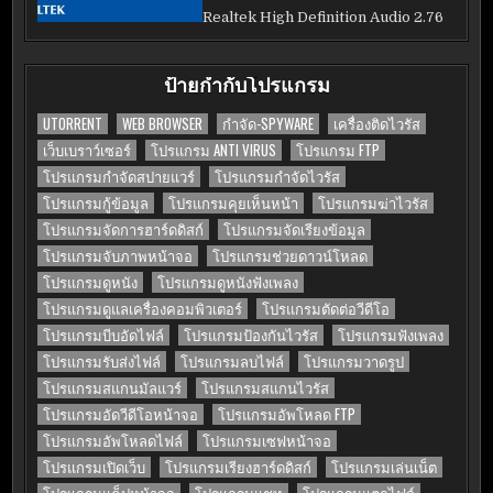
Realtek High Definition Audio 2.76
ป้ายกำกับโปรแกรม
UTORRENT
WEB BROWSER
กำจัด-SPYWARE
เครื่องติดไวรัส
เว็บเบราว์เซอร์
โปรแกรม ANTI VIRUS
โปรแกรม FTP
โปรแกรมกำจัดสปายแวร์
โปรแกรมกำจัดไวรัส
โปรแกรมกู้ข้อมูล
โปรแกรมคุยเห็นหน้า
โปรแกรมฆ่าไวรัส
โปรแกรมจัดการฮาร์ดดิสก์
โปรแกรมจัดเรียงข้อมูล
โปรแกรมจับภาพหน้าจอ
โปรแกรมช่วยดาวน์โหลด
โปรแกรมดูหนัง
โปรแกรมดูหนังฟังเพลง
โปรแกรมดูแลเครื่องคอมพิวเตอร์
โปรแกรมตัดต่อวีดีโอ
โปรแกรมบีบอัดไฟล์
โปรแกรมป้องกันไวรัส
โปรแกรมฟังเพลง
โปรแกรมรับส่งไฟล์
โปรแกรมลบไฟล์
โปรแกรมวาดรูป
โปรแกรมสแกนมัลแวร์
โปรแกรมสแกนไวรัส
โปรแกรมอัดวีดีโอหน้าจอ
โปรแกรมอัพโหลด FTP
โปรแกรมอัพโหลดไฟล์
โปรแกรมเซฟหน้าจอ
โปรแกรมเปิดเว็บ
โปรแกรมเรียงฮาร์ดดิสก์
โปรแกรมเล่นเน็ต
โปรแกรมแค็ปหน้าจอ
โปรแกรมแชท
โปรแกรมแตกไฟล์