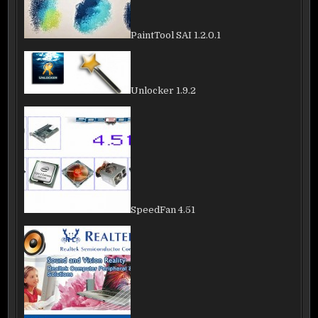
PaintTool SAI 1.2.0.1
Unlocker 1.9.2
SpeedFan 4.51