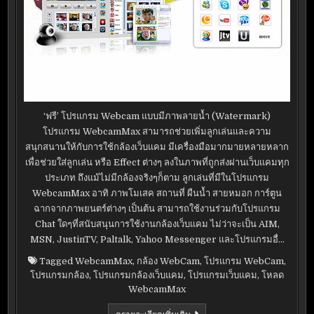
‘ฟรี’ โปรแกรม Webcam แบบมีภาพลายน้ำ (Watermark)
โปรแกรม WebcamMax สามารถช่วยเพิ่มลูกเล่นและความ
สนุกสนานให้กับการใช้กล้องเว็บแคม มีเครื่องมือมากมายหลายหลาก
เพื่อช่วยใส่ลูกเล่น หรือ Effect ต่างๆ ลงในภาพที่ถูกส่งผ่านเว็บแคมทุก
ประเภท ถึงแม้ไม่มีกล้องจริงๆก็ตาม ลูกเล่นที่มีในโปรแกรม
WebcamMax อาทิ ภาพโมเสค สถานที่ ผืนน้ำ สายหมอก การ์ตูน
ฉากจากภาพยนตร์ต่างๆ เป็นต้น สามารถใช้งานร่วมกับโปรแกรม
Chat ใดๆที่สนับสนุนการใช้งานกล้องเว็บแคม ไม่ว่าจะเป็น AIM,
MSN, JustinTV, Paltalk, Yahoo Messenger และโปรแกรมอื่…
Tagged
WebcamMax
,
กล้อง WebCam
,
โปรแกรม WebCam
,
โปรแกรมกล้อง
,
โปรแกรมกล้องเว็บแคม
,
โปรแกรมเว็บแคม
,
โหลด
WebcamMax
WEBCAMMAX
ดูรายละเอียดเพิ่มเติม