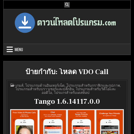
Skip
to
content
Download Program Free | ดาวน์โหลด
ดาวน์โหลดโปรแกรม ดอท คอม รวบรวมโปรแกรมดี โปรแกรมฟรี ไว้ให้คุณ
ได้เลือก download ไว้มากมาย
โปรแกรมฟรี
MENU
ป้ายกำกับ:
โหลด VDO Call
POSTED
เกมส์
,
โปรแกรมด้านอินเทอร์เน็ต
,
โปรแกรมสำหรับกราฟิกและรูปภาพ
,
IN
โปรแกรมสำหรับบราวเซอร์และปลั๊กอิน
,
โปรแกรมสำหรับวิดีโอและ
ออดิโอ
,
โปรแกรสำหรับเดสท็อป
Tango 1.6.14117.0.0