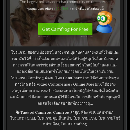
โปรแกรม‘ส่องกบ’น้อยตัวนี้ น่าจะผ่านหูผ่านตาหลายๆคนทั้งไทยและ
เทศ มันได้ชื่อว่าเป็นสังคมแชทออนไลน์ที่ใหญ่ที่สุดในโลก ด้วยยอด
การดาวน์โหลดกว่าร้อยล้านครั้ง ยอดสมาชิกใกล้ยี่สิบล้านคน และ
ยอดเฉลี่ยเกินแสนจากทั่วโลกกับการออนไลน์ในเวลาเดียวกัน
โปรแกรม Camfrog พัฒนาโดย CamShare Inc. ใช้เพื่อการประชุม
ทางไกล หรือ Video Conference / Online Meeting ได้อย่าง
สมบูรณ์แบบ สามารถสร้างห้องสนทนาโดยมีผู้ใช้พร้อมกันได้นับพัน
คน ด้านการใช้งานส่วนบุคคล ผู้ใช้มีอิสระในการเลือกเข้าห้องพูดคุยที่
ตนสนใจ เลือกสมาชิกที่ต้องการคุ…
Tagged
Camfrog
,
Camfrog ล่าสุด
,
ห้อง VIP
,
แคมฟร็อก
,
โปรแกรม Chat
,
โปรแกรมคุยเห็นหน้า
,
โปรแกรมแชท
,
โปรแกรมโชว์
หน้ากล้อง
,
โหลด Camfrog