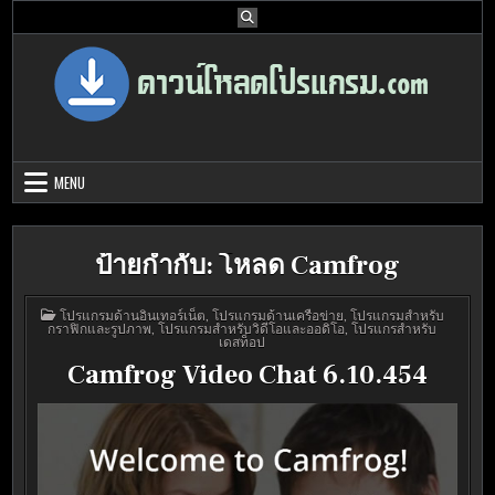
Skip
to
content
Download Program Free | ดาวน์โหลด
ดาวน์โหลดโปรแกรม ดอท คอม รวบรวมโปรแกรมดี โปรแกรมฟรี ไว้ให้คุณ
ได้เลือก download ไว้มากมาย
โปรแกรมฟรี
MENU
ป้ายกำกับ:
โหลด Camfrog
POSTED
โปรแกรมด้านอินเทอร์เน็ต
,
โปรแกรมด้านเครือข่าย
,
โปรแกรมสำหรับ
IN
กราฟิกและรูปภาพ
,
โปรแกรมสำหรับวิดีโอและออดิโอ
,
โปรแกรสำหรับ
เดสท็อป
Camfrog Video Chat 6.10.454