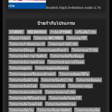
Realtek High Definition Audio 2.76
ป้ายกำกับโปรแกรม
UTORRENT
WEB BROWSER
กำจัด-SPYWARE
เครื่องติดไวรัส
เว็บเบราว์เซอร์
โปรแกรม ANTI VIRUS
โปรแกรม FTP
โปรแกรมกำจัดสปายแวร์
โปรแกรมกำจัดไวรัส
โปรแกรมกู้ข้อมูล
โปรแกรมคุยเห็นหน้า
โปรแกรมฆ่าไวรัส
โปรแกรมจัดการฮาร์ดดิสก์
โปรแกรมจัดเรียงข้อมูล
โปรแกรมจับภาพหน้าจอ
โปรแกรมช่วยดาวน์โหลด
โปรแกรมดูหนัง
โปรแกรมดูหนังฟังเพลง
โปรแกรมดูแลเครื่องคอมพิวเตอร์
โปรแกรมตัดต่อวีดีโอ
โปรแกรมบีบอัดไฟล์
โปรแกรมป้องกันไวรัส
โปรแกรมฟังเพลง
โปรแกรมรับส่งไฟล์
โปรแกรมลบไฟล์
โปรแกรมวาดรูป
โปรแกรมสแกนมัลแวร์
โปรแกรมสแกนไวรัส
โปรแกรมอัดวีดีโอหน้าจอ
โปรแกรมอัพโหลด FTP
โปรแกรมอัพโหลดไฟล์
โปรแกรมเซฟหน้าจอ
โปรแกรมเปิดเว็บ
โปรแกรมเรียงฮาร์ดดิสก์
โปรแกรมเล่นเน็ต