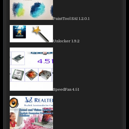
PaintTool SAI 1.2.0.1
Unlocker 1.9.2
SpeedFan 4.51