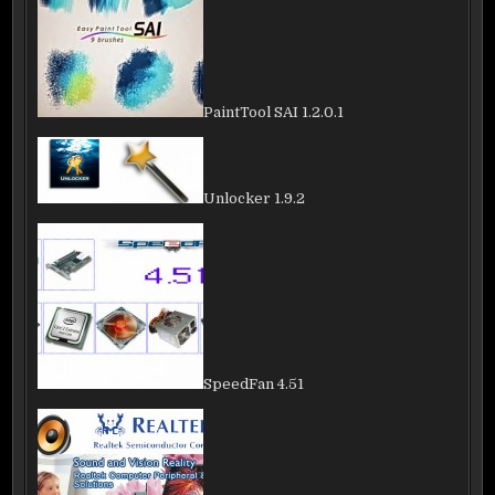
PaintTool SAI 1.2.0.1
Unlocker 1.9.2
SpeedFan 4.51