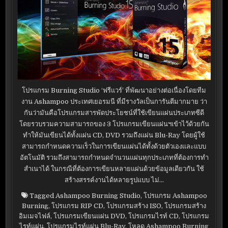
โปรแกรม Burning Studio ‘ฟรีแวร์’ ที่พัฒนาอย่างต่อเนื่องโดยทีม
งาน Ashampoo ประเทศเยอรมนี ที่มีรางวัลเป็นการันตีมากมาย ว่า
กันว่ามันคือโปรแกรมสารพัดประโยชน์ที่ใช้เขียนแผ่นประเภทซีดี
โดยรวบรวมความสามารถของ 3 โปรแกรมเขียนแผ่นฯเข้าไว้ด้วยกัน
ทำให้มันเขียนได้ทั้งแผ่น CD, DVD รวมถึงแผ่น Blu-Ray โดยผู้ใช้
สามารถกำหนดความเร็วในการเขียนแผ่นได้ทั้งด้วยตัวเองและแบบ
อัตโนมัติ รวมถึงสามารถกำหนดจำนวนแผ่นทุกประเภทที่ต้องการทำ
สำเนาได้ ในกรณีที่ต้องการเขียนหลายแผ่นด้วยข้อมูลเดียวกัน ใช้
สร้างสรรค์งานได้หลายรูปแบบ ไม่…
Tagged
Ashampoo Burning Studio
,
โปรแกรม Ashampoo
Burning
,
โปรแกรม RIP CD
,
โปรแกรมสร้าง ISO
,
โปรแกรมสร้าง
อิมเมจไฟล์
,
โปรแกรมเขียนแผ่น DVD
,
โปรแกรมไรท์ CD
,
โปรแกรม
ไรท์แผ่น
,
โปรแกรมไรท์แผ่น Blu-Ray
,
โหลด Ashampoo Burning