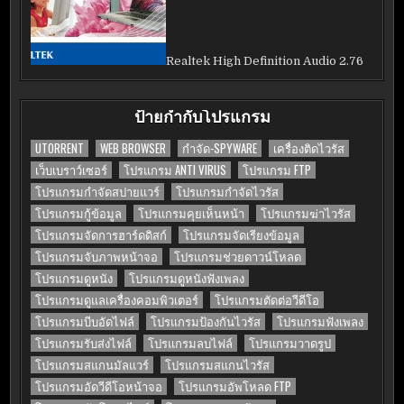
Realtek High Definition Audio 2.76
ป้ายกำกับโปรแกรม
UTORRENT
WEB BROWSER
กำจัด-SPYWARE
เครื่องติดไวรัส
เว็บเบราว์เซอร์
โปรแกรม ANTI VIRUS
โปรแกรม FTP
โปรแกรมกำจัดสปายแวร์
โปรแกรมกำจัดไวรัส
โปรแกรมกู้ข้อมูล
โปรแกรมคุยเห็นหน้า
โปรแกรมฆ่าไวรัส
โปรแกรมจัดการฮาร์ดดิสก์
โปรแกรมจัดเรียงข้อมูล
โปรแกรมจับภาพหน้าจอ
โปรแกรมช่วยดาวน์โหลด
โปรแกรมดูหนัง
โปรแกรมดูหนังฟังเพลง
โปรแกรมดูแลเครื่องคอมพิวเตอร์
โปรแกรมตัดต่อวีดีโอ
โปรแกรมบีบอัดไฟล์
โปรแกรมป้องกันไวรัส
โปรแกรมฟังเพลง
โปรแกรมรับส่งไฟล์
โปรแกรมลบไฟล์
โปรแกรมวาดรูป
โปรแกรมสแกนมัลแวร์
โปรแกรมสแกนไวรัส
โปรแกรมอัดวีดีโอหน้าจอ
โปรแกรมอัพโหลด FTP