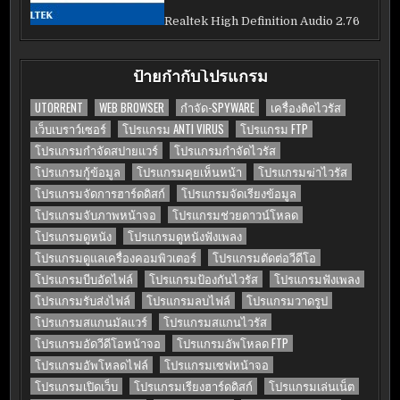
Realtek High Definition Audio 2.76
ป้ายกำกับโปรแกรม
UTORRENT
WEB BROWSER
กำจัด-SPYWARE
เครื่องติดไวรัส
เว็บเบราว์เซอร์
โปรแกรม ANTI VIRUS
โปรแกรม FTP
โปรแกรมกำจัดสปายแวร์
โปรแกรมกำจัดไวรัส
โปรแกรมกู้ข้อมูล
โปรแกรมคุยเห็นหน้า
โปรแกรมฆ่าไวรัส
โปรแกรมจัดการฮาร์ดดิสก์
โปรแกรมจัดเรียงข้อมูล
โปรแกรมจับภาพหน้าจอ
โปรแกรมช่วยดาวน์โหลด
โปรแกรมดูหนัง
โปรแกรมดูหนังฟังเพลง
โปรแกรมดูแลเครื่องคอมพิวเตอร์
โปรแกรมตัดต่อวีดีโอ
โปรแกรมบีบอัดไฟล์
โปรแกรมป้องกันไวรัส
โปรแกรมฟังเพลง
โปรแกรมรับส่งไฟล์
โปรแกรมลบไฟล์
โปรแกรมวาดรูป
โปรแกรมสแกนมัลแวร์
โปรแกรมสแกนไวรัส
โปรแกรมอัดวีดีโอหน้าจอ
โปรแกรมอัพโหลด FTP
โปรแกรมอัพโหลดไฟล์
โปรแกรมเซฟหน้าจอ
โปรแกรมเปิดเว็บ
โปรแกรมเรียงฮาร์ดดิสก์
โปรแกรมเล่นเน็ต