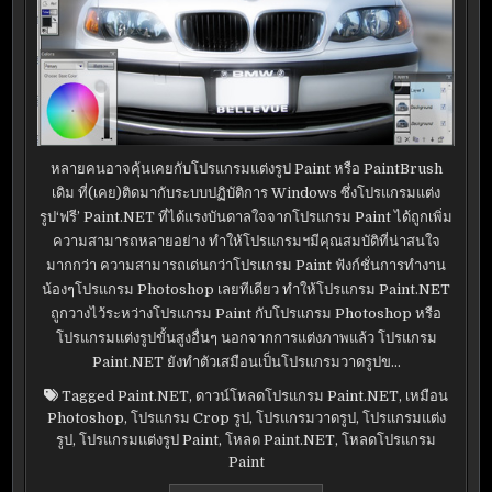
หลายคนอาจคุ้นเคยกับโปรแกรมแต่งรูป Paint หรือ PaintBrush
เดิม ที่(เคย)ติดมากับระบบปฏิบัติการ Windows ซึ่งโปรแกรมแต่ง
รูป‘ฟรี’ Paint.NET ที่ได้แรงบันดาลใจจากโปรแกรม Paint ได้ถูกเพิ่ม
ความสามารถหลายอย่าง ทำให้โปรแกรมฯมีคุณสมบัติที่น่าสนใจ
มากกว่า ความสามารถเด่นกว่าโปรแกรม Paint ฟังก์ชั่นการทำงาน
น้องๆโปรแกรม Photoshop เลยทีเดียว ทำให้โปรแกรม Paint.NET
ถูกวางไว้ระหว่างโปรแกรม Paint กับโปรแกรม Photoshop หรือ
โปรแกรมแต่งรูปขั้นสูงอื่นๆ นอกจากการแต่งภาพแล้ว โปรแกรม
Paint.NET ยังทำตัวเสมือนเป็นโปรแกรมวาดรูปข…
Tagged
Paint.NET
,
ดาวน์โหลดโปรแกรม Paint.NET
,
เหมือน
Photoshop
,
โปรแกรม Crop รูป
,
โปรแกรมวาดรูป
,
โปรแกรมแต่ง
รูป
,
โปรแกรมแต่งรูป Paint
,
โหลด Paint.NET
,
โหลดโปรแกรม
Paint