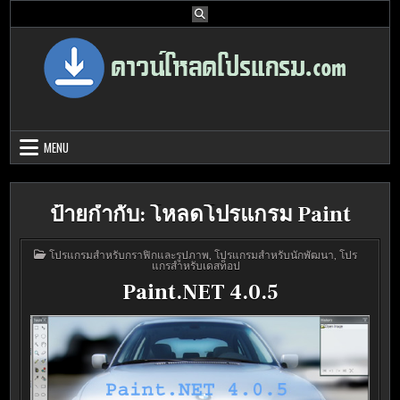
Skip
to
content
Download Program Free | ดาวน์โหลด
ดาวน์โหลดโปรแกรม ดอท คอม รวบรวมโปรแกรมดี โปรแกรมฟรี ไว้ให้คุณ
ได้เลือก download ไว้มากมาย
โปรแกรมฟรี
MENU
ป้ายกำกับ:
โหลดโปรแกรม Paint
POSTED
โปรแกรมสำหรับกราฟิกและรูปภาพ
,
โปรแกรมสำหรับนักพัฒนา
,
โปร
IN
แกรสำหรับเดสท็อป
Paint.NET 4.0.5