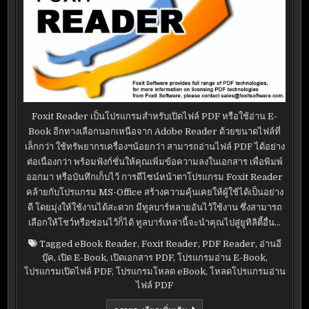
Foxit Reader เป็นโปรแกรมสำหรับเปิดไฟล์ PDF หรือใช้อ่าน E-
Book อีกทางเลือกนอกเหนือจาก Adobe Reader ด้วยขนาดไฟล์ที่
เล็กกว่า ใช้ทรัพยากรเครื่องฯน้อยกว่า สามารถอ่านไฟล์ PDF ได้อย่าง
ต่อเนื่องกว่า พร้อมฟังก์ชั่นให้คุณเพิ่มข้อความลงในเอกสาร เพื่อพิมพ์
ออกมา หรือบันทึกเก็บไว้ การดีไซน์หน้าตาโปรแกรม Foxit Reader
คล้ายกับโปรแกรม MS-Office สร้างความคุ้นเคยให้ผู้ใช้ได้เป็นอย่าง
ดี โดยมุ่งให้ใช้งานได้สะดวก มีทูลบาร์หลายอันไว้ใช้งาน ซึ่งสามารถ
เลือกให้โชว์หรือซ่อนไว้ก็ได้ ทูลบาร์เหล่านี้จะนำคุณไปสู่ยูทิลิตี้อื่น…
Tagged
eBook Reader
,
Foxit Reader
,
PDF Reader
,
อ่านอี
บุ๊ค
,
เปิด E-Book
,
เปิดเอกสาร PDF
,
โปรแกรมอ่าน E-Book
,
โปรแกรมเปิดไฟล์ PDF
,
โปรแกรมโหลด eBook
,
โหลดโปรแกรมอ่าน
ไฟล์ PDF
FOXIT