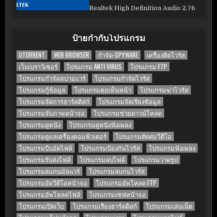
Realtek High Definition Audio 2.76
ป้ายกำกับโปรแกรม
UTORRENT
WEB BROWSER
กำจัด-SPYWARE
เครื่องติดไวรัส
เว็บเบราว์เซอร์
โปรแกรม ANTI VIRUS
โปรแกรม FTP
โปรแกรมกำจัดสปายแวร์
โปรแกรมกำจัดไวรัส
โปรแกรมกู้ข้อมูล
โปรแกรมคุยเห็นหน้า
โปรแกรมฆ่าไวรัส
โปรแกรมจัดการฮาร์ดดิสก์
โปรแกรมจัดเรียงข้อมูล
โปรแกรมจับภาพหน้าจอ
โปรแกรมช่วยดาวน์โหลด
โปรแกรมดูหนัง
โปรแกรมดูหนังฟังเพลง
โปรแกรมดูแลเครื่องคอมพิวเตอร์
โปรแกรมตัดต่อวีดีโอ
โปรแกรมบีบอัดไฟล์
โปรแกรมป้องกันไวรัส
โปรแกรมฟังเพลง
โปรแกรมรับส่งไฟล์
โปรแกรมลบไฟล์
โปรแกรมวาดรูป
โปรแกรมสแกนมัลแวร์
โปรแกรมสแกนไวรัส
โปรแกรมอัดวีดีโอหน้าจอ
โปรแกรมอัพโหลด FTP
โปรแกรมอัพโหลดไฟล์
โปรแกรมเซฟหน้าจอ
โปรแกรมเปิดเว็บ
โปรแกรมเรียงฮาร์ดดิสก์
โปรแกรมเล่นเน็ต