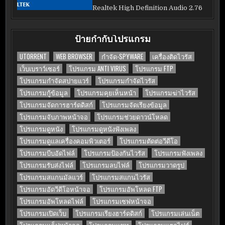
Realtek High Definition Audio 2.76
ป้ายกำกับโปรแกรม
UTORRENT
WEB BROWSER
กำจัด-SPYWARE
เครื่องติดไวรัส
เว็บเบราว์เซอร์
โปรแกรม ANTI VIRUS
โปรแกรม FTP
โปรแกรมกำจัดสปายแวร์
โปรแกรมกำจัดไวรัส
โปรแกรมกู้ข้อมูล
โปรแกรมคุยเห็นหน้า
โปรแกรมฆ่าไวรัส
โปรแกรมจัดการฮาร์ดดิสก์
โปรแกรมจัดเรียงข้อมูล
โปรแกรมจับภาพหน้าจอ
โปรแกรมช่วยดาวน์โหลด
โปรแกรมดูหนัง
โปรแกรมดูหนังฟังเพลง
โปรแกรมดูแลเครื่องคอมพิวเตอร์
โปรแกรมตัดต่อวีดีโอ
โปรแกรมบีบอัดไฟล์
โปรแกรมป้องกันไวรัส
โปรแกรมฟังเพลง
โปรแกรมรับส่งไฟล์
โปรแกรมลบไฟล์
โปรแกรมวาดรูป
โปรแกรมสแกนมัลแวร์
โปรแกรมสแกนไวรัส
โปรแกรมอัดวีดีโอหน้าจอ
โปรแกรมอัพโหลด FTP
โปรแกรมอัพโหลดไฟล์
โปรแกรมเซฟหน้าจอ
โปรแกรมเปิดเว็บ
โปรแกรมเรียงฮาร์ดดิสก์
โปรแกรมเล่นเน็ต
โปรแกรมแค็ปหน้าจอ
โปรแกรมแชท
โปรแกรมแตกไฟล์