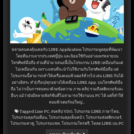
หลายคนคงคุ้นเคยกับ LINE Application โปรแกรมพูดคุยที่พัฒนา
โดยทีมงานจากประเทศญี่ปุ่น และนิยมใช้กันอย่างแพร่หลายบน
โทรศัพท์มือถือ ส่วนที่นำมาเสนอนี้เป็นโปรแกรม LINE เหมือนกันแต่
ไม่เหมือนกัน เพราะแทนที่จะนำไปใช้งานกับโทรศัพท์มือถือ แต่
โปรแกรมนี้สามารถทำให้เครื่องคอมพิวเตอร์ทั่วๆไป เล่น LINE กันได้
อย่างอิสระ ทำ(เกือบ)ทุกอย่างได้เหมือน LINE App. บนโทรศัพท์มือ
ถือ ไม่ว่าเป็นการสนทนาด้วยข้อความ ภาพ คลิป รวมถึงสติกเกอร์และ
อื่นๆ แม้ว่ายังมีหลายฟังก์ชั่นที่ไม่สามารถใช้งานบน PC ได้ แต่ก็ทำให้
คอมพิวเตอร์จอใหญ่…
Tagged
Line PC
,
ส่งคลิป VDO
,
โปรแกรม LINE ภาษาไทย
,
โปรแกรมคุยกับเพื่อน
,
โปรแกรมคุยเห็นหน้า
,
โปรแกรมส่งสติกเกอร์
,
โปรแกรมหาคู่
,
โปรแกรมแชท
,
โปรแกรมโทรฟรี
,
โหลด LINE บน PC
LINE
ดูรายละเอียดเพิ่มเติม