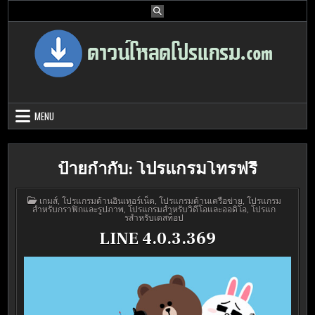
Skip
to
content
Download Program Free | ดาวน์โหลด
ดาวน์โหลดโปรแกรม ดอท คอม รวบรวมโปรแกรมดี โปรแกรมฟรี ไว้ให้คุณ
ได้เลือก download ไว้มากมาย
โปรแกรมฟรี
MENU
ป้ายกำกับ:
โปรแกรมโทรฟรี
POSTED
เกมส์
,
โปรแกรมด้านอินเทอร์เน็ต
,
โปรแกรมด้านเครือข่าย
,
โปรแกรม
IN
สำหรับกราฟิกและรูปภาพ
,
โปรแกรมสำหรับวิดีโอและออดิโอ
,
โปรแก
รสำหรับเดสท็อป
LINE 4.0.3.369