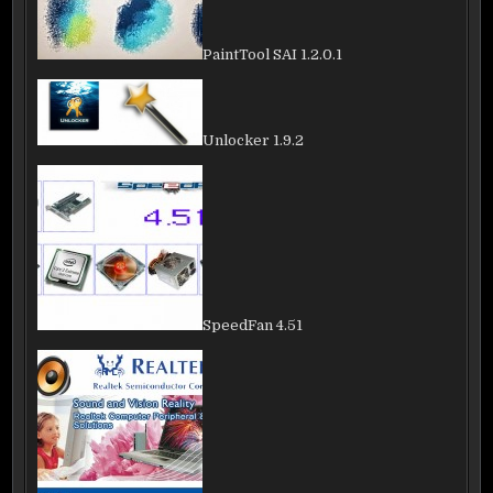
PaintTool SAI 1.2.0.1
Unlocker 1.9.2
SpeedFan 4.51