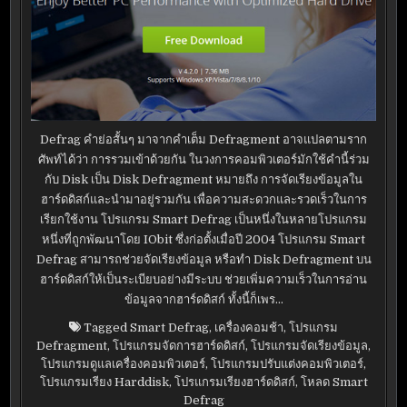
Defrag คำย่อสั้นๆ มาจากคำเต็ม Defragment อาจแปลตามราก
ศัพท์ได้ว่า การรวมเข้าด้วยกัน ในวงการคอมพิวเตอร์มักใช้คำนี้ร่วม
กับ Disk เป็น Disk Defragment หมายถึง การจัดเรียงข้อมูลใน
ฮาร์ดดิสก์และนำมาอยู่รวมกัน เพื่อความสะดวกและรวดเร็วในการ
เรียกใช้งาน โปรแกรม Smart Defrag เป็นหนึ่งในหลายโปรแกรม
หนึ่งที่ถูกพัฒนาโดย IObit ซึ่งก่อตั้งเมื่อปี 2004 โปรแกรม Smart
Defrag สามารถช่วยจัดเรียงข้อมูล หรือทำ Disk Defragment บน
ฮาร์ดดิสก์ให้เป็นระเบียบอย่างมีระบบ ช่วยเพิ่มความเร็วในการอ่าน
ข้อมูลจากฮาร์ดดิสก์ ทั้งนี้ก็เพร…
Tagged
Smart Defrag
,
เครื่องคอมช้า
,
โปรแกรม
Defragment
,
โปรแกรมจัดการฮาร์ดดิสก์
,
โปรแกรมจัดเรียงข้อมูล
,
โปรแกรมดูแลเครื่องคอมพิวเตอร์
,
โปรแกรมปรับแต่งคอมพิวเตอร์
,
โปรแกรมเรียง Harddisk
,
โปรแกรมเรียงฮาร์ดดิสก์
,
โหลด Smart
Defrag