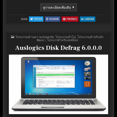
SMART
ดูรายละเอียดเพิ่มเติม
DEFRAG
4.2.0.815
:
:
:
:
SHARE:
TWITTER
FACEBOOK
PINTEREST
LINKEDIN
SMART
SMART
SMART
SMART
DEFRAG
DEFRAG
DEFRAG
DEFRAG
4.2.0.815
4.2.0.815
4.2.0.815
4.2.0.815
POSTED
โปรแกรมด้านความปลอดภัย
,
โปรแกรมทั่วไป
,
โปรแกรมสำหรับนัก
IN
พัฒนา
,
โปรแกรสำหรับเดสท็อป
Auslogics Disk Defrag 6.0.0.0