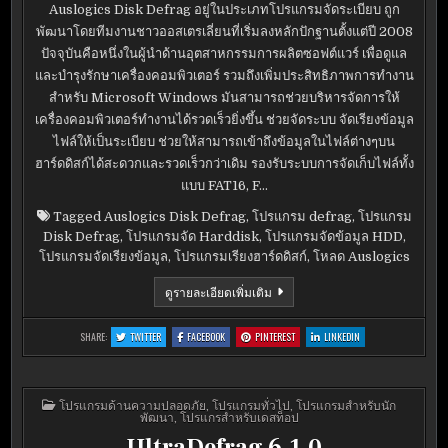
Auslogics Disk Defrag อยู่ในประเภทโปรแกรมจัดระเบียบ ถูก
พัฒนาโดยทีมงานชาวออสเตรเลี่ยนที่เริ่มลงหลักปักฐานตั้งแต่ปี 2008
ปัจจุบันคือหนึ่งในผู้นำด้านอุตสาหกรรมการผลิตซอฟต์แวร์ เพื่อดูแล
และบำรุงรักษาเครื่องคอมพิวเตอร์ รวมถึงเพิ่มประสิทธิภาพการทำงาน
สำหรับ Microsoft Windows มันสามารถช่วยบริหารจัดการให้
เครื่องคอมพิวเตอร์ทำงานได้รวดเร็วยิ่งขึ้น ช่วยจัดระบบ จัดเรียงข้อมูล
ไฟล์ให้เป็นระเบียบ ช่วยให้สามารถเข้าถึงข้อมูลในไฟล์ต่างๆบน
ฮาร์ดดิสก์ได้สะดวกและรวดเร็วกว่าเดิม รองรับระบบการจัดเก็บไฟล์ทั้ง
แบบ FAT16, F…
Tagged
Auslogics Disk Defrag
,
โปรแกรม defrag
,
โปรแกรม
Disk Defrag
,
โปรแกรมจัด Harddisk
,
โปรแกรมจัดข้อมูล HDD
,
โปรแกรมจัดเรียงข้อมูล
,
โปรแกรมเรียงฮาร์ดดิสก์
,
โหลด Auslogics
AUSLOGICS
ดูรายละเอียดเพิ่มเติม
DISK
DEFRAG
6.0.0.0
:
:
:
:
SHARE:
TWITTER
FACEBOOK
PINTEREST
LINKEDIN
AUSLOGICS
AUSLOGICS
AUSLOGICS
AUSLOGICS
DISK
DISK
DISK
DISK
DEFRAG
DEFRAG
DEFRAG
DEFRAG
6.0.0.0
6.0.0.0
6.0.0.0
6.0.0.0
POSTED
โปรแกรมด้านความปลอดภัย
,
โปรแกรมทั่วไป
,
โปรแกรมสำหรับนัก
IN
พัฒนา
,
โปรแกรสำหรับเดสท็อป
UltraDefrag 6.1.0