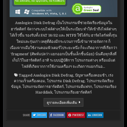
Auslogics Disk Defrag เป็นโปรแกรมที่ช่วยจัดเรียงข้อมูลใน
ฮาร์ดดิสก์ จัดวางระบบไฟล์ต่างๆให้เป็นระเบียบ ทำให้เข้าถึงไฟล์ต่างๆ
ได้เร็วขึ้น รองรับทั้ง FAT 16/32 และ NTFS ใช้ได้กับ ฮาร์ดไดร์ฟทั้งรุ่น
ใหม่และรุ่นเก่า เหตุที่ต้องมีกระบวนการนี้เข้ามาช่วยจัดการ ก็
เนื่องจากเมื่อใช้งานคอมพิวเตอร์ไประยะหนึ่ง ก็จะเกิดอาการที่เรียกว่า
‘fragment’ (ศัพท์แปลว่า แยกออกเป็นชิ้นเล็กชิ้นน้อย) นั่นคือทุกสิ่งที่
เก็บไว้ในฮาร์ดดิสก์ อาทิ ระบบปฏิบัติการ โปรแกรมต่างๆ หรือแม้แต่
ไฟล์ที่เกิดจากการใช้งานเครื่องฯ จะเกิดการแยกกันอ…
Tagged
Auslogics Disk Defrag
,
ปัญหาเครื่องคอมช้า
,
เร่ง
ความเร็วเครื่องคอม
,
โปรแกรม Disk Defrag. โปรแกรมจัดเรียง
ข้อมูล
,
โปรแกรมจัดการฮาร์ดดิสก์
,
โปรแกรมดีแฟรก
,
โปรแกรมเรียง
Harddisk
,
โปรแกรมเรียงฮาร์ดดิสก์
AUSLOGICS
ดูรายละเอียดเพิ่มเติม
DISK
DEFRAG
5.4.0.0
:
:
:
:
SHARE:
TWITTER
FACEBOOK
PINTEREST
LINKEDIN
AUSLOGICS
AUSLOGICS
AUSLOGICS
AUSLOGICS
DISK
DISK
DISK
DISK
DEFRAG
DEFRAG
DEFRAG
DEFRAG
5.4.0.0
5.4.0.0
5.4.0.0
5.4.0.0