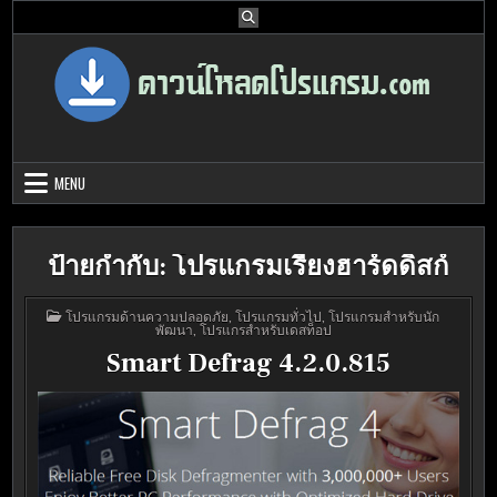
Skip
to
content
Download Program Free | ดาวน์โหลด
ดาวน์โหลดโปรแกรม ดอท คอม รวบรวมโปรแกรมดี โปรแกรมฟรี ไว้ให้คุณ
ได้เลือก download ไว้มากมาย
โปรแกรมฟรี
MENU
ป้ายกำกับ:
โปรแกรมเรียงฮาร์ดดิสก์
POSTED
โปรแกรมด้านความปลอดภัย
,
โปรแกรมทั่วไป
,
โปรแกรมสำหรับนัก
IN
พัฒนา
,
โปรแกรสำหรับเดสท็อป
Smart Defrag 4.2.0.815