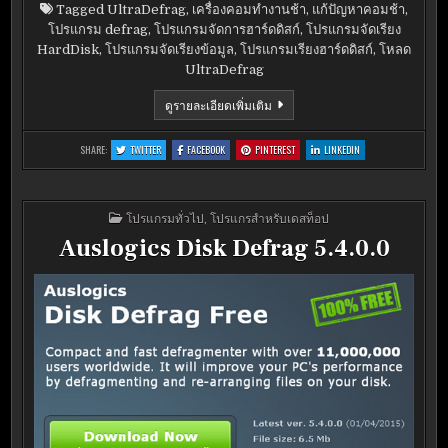
Tagged
UltraDefrag
,
เครื่องคอมทำงานช้า
,
แก้ปัญหาคอมช้า
,
โปรแกรม defrag
,
โปรแกรมจัดการฮาร์ดดิสก์
,
โปรแกรมจัดเรียง
HardDisk
,
โปรแกรมจัดเรียงข้อมูล
,
โปรแกรมเรียงฮาร์ดดิสก์
,
โหลด
UltraDefrag
ULTRADEFRAG
ดูรายละเอียดเพิ่มเติม
6.1.0
:
:
:
:
SHARE:
TWITTER
FACEBOOK
PINTEREST
LINKEDIN
ULTRADEFRAG
ULTRADEFRAG
ULTRADEFRAG
ULTRADEFRAG
6.1.0
6.1.0
6.1.0
6.1.0
POSTED
โปรแกรมทั่วไป
,
โปรแกรสำหรับเดสท็อป
IN
Auslogics Disk Defrag 5.4.0.0