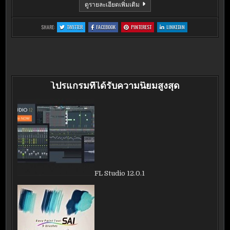
CORE
ดูรายละเอียดเพิ่มเติม
FTP
LE
2.2
:
:
:
:
SHARE:
TWITTER
FACEBOOK
PINTEREST
LINKEDIN
(BUILD
CORE
CORE
CORE
CORE
1853)
FTP
FTP
FTP
FTP
LE
LE
LE
LE
2.2
2.2
2.2
2.2
(BUILD
(BUILD
(BUILD
(BUILD
1853)
1853)
1853)
1853)
โปรแกรมที่ได้รับความนิยมสูงสุด
FL Studio 12.0.1