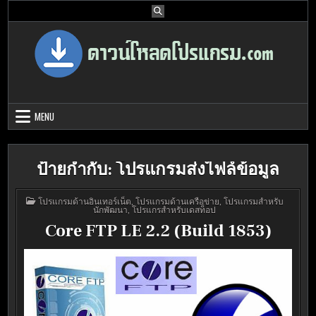
Skip
to
content
Download Program Free | ดาวน์โหลด
ดาวน์โหลดโปรแกรม ดอท คอม รวบรวมโปรแกรมดี โปรแกรมฟรี ไว้ให้คุณ
ได้เลือก download ไว้มากมาย
โปรแกรมฟรี
MENU
ป้ายกำกับ:
โปรแกรมส่งไฟล์ข้อมูล
POSTED
โปรแกรมด้านอินเทอร์เน็ต
,
โปรแกรมด้านเครือข่าย
,
โปรแกรมสำหรับ
IN
นักพัฒนา
,
โปรแกรสำหรับเดสท็อป
Core FTP LE 2.2 (Build 1853)