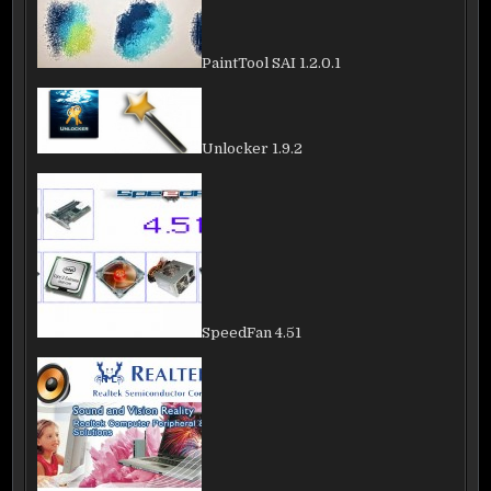
PaintTool SAI 1.2.0.1
Unlocker 1.9.2
SpeedFan 4.51