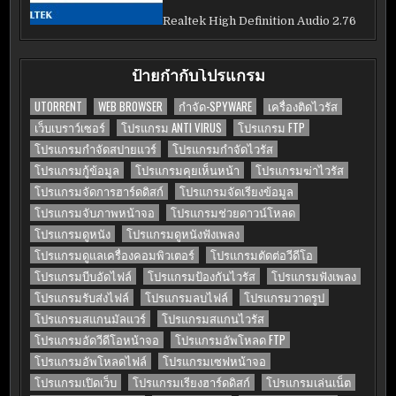
Realtek High Definition Audio 2.76
ป้ายกำกับโปรแกรม
UTORRENT
WEB BROWSER
กำจัด-SPYWARE
เครื่องติดไวรัส
เว็บเบราว์เซอร์
โปรแกรม ANTI VIRUS
โปรแกรม FTP
โปรแกรมกำจัดสปายแวร์
โปรแกรมกำจัดไวรัส
โปรแกรมกู้ข้อมูล
โปรแกรมคุยเห็นหน้า
โปรแกรมฆ่าไวรัส
โปรแกรมจัดการฮาร์ดดิสก์
โปรแกรมจัดเรียงข้อมูล
โปรแกรมจับภาพหน้าจอ
โปรแกรมช่วยดาวน์โหลด
โปรแกรมดูหนัง
โปรแกรมดูหนังฟังเพลง
โปรแกรมดูแลเครื่องคอมพิวเตอร์
โปรแกรมตัดต่อวีดีโอ
โปรแกรมบีบอัดไฟล์
โปรแกรมป้องกันไวรัส
โปรแกรมฟังเพลง
โปรแกรมรับส่งไฟล์
โปรแกรมลบไฟล์
โปรแกรมวาดรูป
โปรแกรมสแกนมัลแวร์
โปรแกรมสแกนไวรัส
โปรแกรมอัดวีดีโอหน้าจอ
โปรแกรมอัพโหลด FTP
โปรแกรมอัพโหลดไฟล์
โปรแกรมเซฟหน้าจอ
โปรแกรมเปิดเว็บ
โปรแกรมเรียงฮาร์ดดิสก์
โปรแกรมเล่นเน็ต