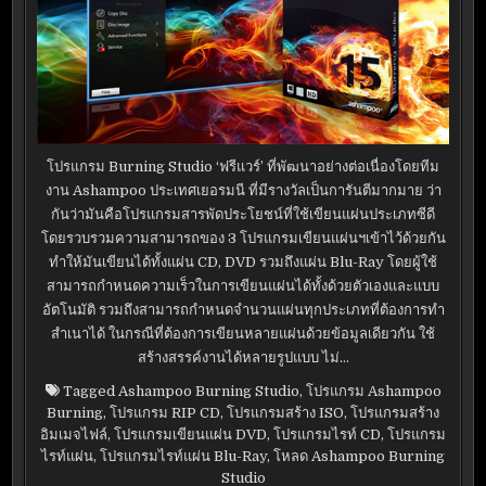
โปรแกรม Burning Studio ‘ฟรีแวร์’ ที่พัฒนาอย่างต่อเนื่องโดยทีม
งาน Ashampoo ประเทศเยอรมนี ที่มีรางวัลเป็นการันตีมากมาย ว่า
กันว่ามันคือโปรแกรมสารพัดประโยชน์ที่ใช้เขียนแผ่นประเภทซีดี
โดยรวบรวมความสามารถของ 3 โปรแกรมเขียนแผ่นฯเข้าไว้ด้วยกัน
ทำให้มันเขียนได้ทั้งแผ่น CD, DVD รวมถึงแผ่น Blu-Ray โดยผู้ใช้
สามารถกำหนดความเร็วในการเขียนแผ่นได้ทั้งด้วยตัวเองและแบบ
อัตโนมัติ รวมถึงสามารถกำหนดจำนวนแผ่นทุกประเภทที่ต้องการทำ
สำเนาได้ ในกรณีที่ต้องการเขียนหลายแผ่นด้วยข้อมูลเดียวกัน ใช้
สร้างสรรค์งานได้หลายรูปแบบ ไม่…
Tagged
Ashampoo Burning Studio
,
โปรแกรม Ashampoo
Burning
,
โปรแกรม RIP CD
,
โปรแกรมสร้าง ISO
,
โปรแกรมสร้าง
อิมเมจไฟล์
,
โปรแกรมเขียนแผ่น DVD
,
โปรแกรมไรท์ CD
,
โปรแกรม
ไรท์แผ่น
,
โปรแกรมไรท์แผ่น Blu-Ray
,
โหลด Ashampoo Burning
Studio