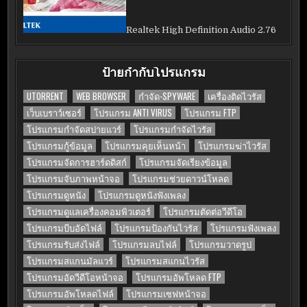
Realtek High Definition Audio 2.76
ป้ายกำกับโปรแกรม
UTORRENT
WEB BROWSER
กำจัด-SPYWARE
เครื่องติดไวรัส
เว็บเบราว์เซอร์
โปรแกรม ANTI VIRUS
โปรแกรม FTP
โปรแกรมกำจัดสปายแวร์
โปรแกรมกำจัดไวรัส
โปรแกรมกู้ข้อมูล
โปรแกรมคุยเห็นหน้า
โปรแกรมฆ่าไวรัส
โปรแกรมจัดการฮาร์ดดิสก์
โปรแกรมจัดเรียงข้อมูล
โปรแกรมจับภาพหน้าจอ
โปรแกรมช่วยดาวน์โหลด
โปรแกรมดูหนัง
โปรแกรมดูหนังฟังเพลง
โปรแกรมดูแลเครื่องคอมพิวเตอร์
โปรแกรมตัดต่อวีดีโอ
โปรแกรมบีบอัดไฟล์
โปรแกรมป้องกันไวรัส
โปรแกรมฟังเพลง
โปรแกรมรับส่งไฟล์
โปรแกรมลบไฟล์
โปรแกรมวาดรูป
โปรแกรมสแกนมัลแวร์
โปรแกรมสแกนไวรัส
โปรแกรมอัดวีดีโอหน้าจอ
โปรแกรมอัพโหลด FTP
โปรแกรมอัพโหลดไฟล์
โปรแกรมเซฟหน้าจอ