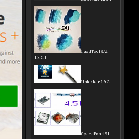
PaintTool SAI
1.2.0.1
Unlocker 1.9.2
SpeedFan 4.51