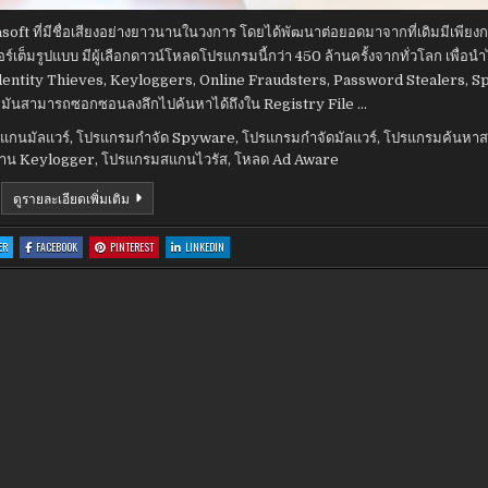
oft ที่มีชื่อเสียงอย่างยาวนานในวงการ โดยได้พัฒนาต่อยอดมาจากที่เดิมมีเพียงก
ต็มรูปแบบ มีผู้เลือกดาวน์โหลดโปรแกรมนี้กว่า 450 ล้านครั้งจากทั่วโลก เพื่อน
Identity Thieves, Keyloggers, Online Fraudsters, Password Stealers, S
นๆ มันสามารถซอกซอนลงลึกไปค้นหาได้ถึงใน Registry File …
แกนมัลแวร์
,
โปรแกรมกำจัด Spyware
,
โปรแกรมกำจัดมัลแวร์
,
โปรแกรมค้นหาส
้าน Keylogger
,
โปรแกรมสแกนไวรัส
,
โหลด Ad Aware
AD-
ดูรายละเอียดเพิ่มเติม
AWARE
FREE
ANTIVIRUS+
:
:
:
:
ER
FACEBOOK
PINTEREST
LINKEDIN
11.6.306.7947
AD-
AD-
AD-
AD-
AWARE
AWARE
AWARE
AWARE
FREE
FREE
FREE
FREE
ANTIVIRUS+
ANTIVIRUS+
ANTIVIRUS+
ANTIVIRUS+
11.6.306.7947
11.6.306.7947
11.6.306.7947
11.6.306.7947