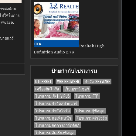
ารต่อต้าน
ำไปใช้ในการ
pyware,
ปายแวร์
,
Realtek High
Definition Audio 2.76
ป้ายกำกับโปรแกรม
UTORRENT
WEB BROWSER
กำจัด-SPYWARE
เครื่องติดไวรัส
เว็บเบราว์เซอร์
โปรแกรม ANTI VIRUS
โปรแกรม FTP
โปรแกรมกำจัดสปายแวร์
โปรแกรมกำจัดไวรัส
โปรแกรมกู้ข้อมูล
โปรแกรมคุยเห็นหน้า
โปรแกรมฆ่าไวรัส
โปรแกรมจัดการฮาร์ดดิสก์
โปรแกรมจัดเรียงข้อมูล