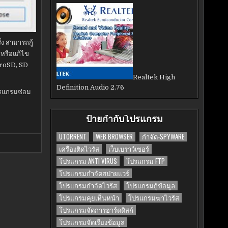
้ง สามารถกู้
 หรือแก้ไข
croSD, SD
Realtek High
Definition Audio 2.76
รแกรมซ่อม
ป้ายกำกับโปรแกรม
UTORRENT
WEB BROWSER
กำจัด-SPYWARE
เครื่องติดไวรัส
เว็บเบราว์เซอร์
โปรแกรม ANTI VIRUS
โปรแกรม FTP
โปรแกรมกำจัดสปายแวร์
โปรแกรมกำจัดไวรัส
โปรแกรมกู้ข้อมูล
โปรแกรมคุยเห็นหน้า
โปรแกรมฆ่าไวรัส
โปรแกรมจัดการฮาร์ดดิสก์
โปรแกรมจัดเรียงข้อมูล