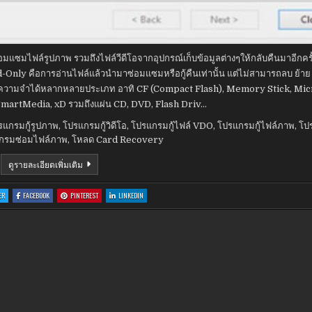
อมแซมไฟล์รูปภาพ รวมถึงไฟล์วีดีโอจากอุปกรณ์เก็บข้อมูลต่างๆให้กลับคืนมาอีกครั
ad-Only คือการอ่านไฟล์แล้วนำมาซ่อมแซมหรือกู้คืนเท่านั้น แต่ไม่สามารถลบ ย้าย
หน่วยความจำได้หลากหลายประเภท อาทิ CF (Compact Flash), Memory Stick, Mi
SmartMedia, xD รวมถึงแผ่น CD, DVD, Flash Driv…
รแกรมกู้รูปภาพ
,
โปรแกรมกู้วิดีโอ
,
โปรแกรมกู้ไฟล์ VDO
,
โปรแกรมกู้ไฟล์ภาพ
,
โป
กรมซ่อมไฟล์ภาพ
,
โหลด Card Recovery
CARDRECOVERY
ดูรายละเอียดเพิ่มเติม
6.10
BUILD
1210
:
:
:
:
ER
FACEBOOK
PINTEREST
LINKEDIN
CARDRECOVERY
CARDRECOVERY
CARDRECOVERY
CARDRECOVERY
6.10
6.10
6.10
6.10
BUILD
BUILD
BUILD
BUILD
1210
1210
1210
1210