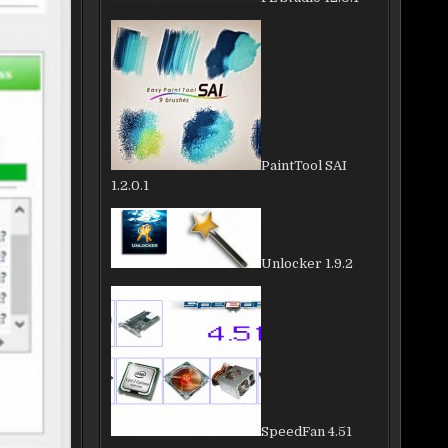
PaintTool SAI
1.2.0.1
Unlocker 1.9.2
SpeedFan 4.51