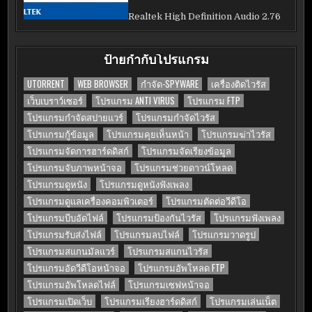
Realtek High Definition Audio 2.76
ป้ายกำกับโปรแกรม
UTORRENT
WEB BROWSER
กำจัด-SPYWARE
เครื่องติดไวรัส
เว็บเบราว์เซอร์
โปรแกรม ANTI VIRUS
โปรแกรม FTP
โปรแกรมกำจัดสปายแวร์
โปรแกรมกำจัดไวรัส
โปรแกรมกู้ข้อมูล
โปรแกรมคุยเห็นหน้า
โปรแกรมฆ่าไวรัส
โปรแกรมจัดการฮาร์ดดิสก์
โปรแกรมจัดเรียงข้อมูล
โปรแกรมจับภาพหน้าจอ
โปรแกรมช่วยดาวน์โหลด
โปรแกรมดูหนัง
โปรแกรมดูหนังฟังเพลง
โปรแกรมดูแลเครื่องคอมพิวเตอร์
โปรแกรมตัดต่อวีดีโอ
โปรแกรมบีบอัดไฟล์
โปรแกรมป้องกันไวรัส
โปรแกรมฟังเพลง
โปรแกรมรับส่งไฟล์
โปรแกรมลบไฟล์
โปรแกรมวาดรูป
โปรแกรมสแกนมัลแวร์
โปรแกรมสแกนไวรัส
โปรแกรมอัดวีดีโอหน้าจอ
โปรแกรมอัพโหลด FTP
โปรแกรมอัพโหลดไฟล์
โปรแกรมเซฟหน้าจอ
โปรแกรมเปิดเว็บ
โปรแกรมเรียงฮาร์ดดิสก์
โปรแกรมเล่นเน็ต