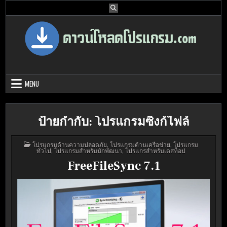
Skip
to
content
Download Program Free | ดาวน์โหลด
ดาวน์โหลดโปรแกรม ดอท คอม รวบรวมโปรแกรมดี โปรแกรมฟรี ไว้ให้คุณ
ได้เลือก download ไว้มากมาย
โปรแกรมฟรี
MENU
ป้ายกำกับ:
โปรแกรมซิงก์ไฟล์
POSTED
โปรแกรมด้านความปลอดภัย
,
โปรแกรมด้านเครือข่าย
,
โปรแกรม
IN
ทั่วไป
,
โปรแกรมสำหรับนักพัฒนา
,
โปรแกรสำหรับเดสท็อป
FreeFileSync 7.1