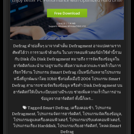
Defrag คำย่อสั้นๆ มาจากคำเต็ม Defragment อาจแปลตามราก
ศัพท์ได้ว่า การรวมเข้าด้วยกัน ในวงการคอมพิวเตอร์มักใช้คำนี้ร่วม
กับ Disk เป็น Disk Defragment หมายถึง การจัดเรียงข้อมูลใน
ฮาร์ดดิสก์และนำมาอยู่รวมกัน เพื่อความสะดวกและรวดเร็วในการ
เรียกใช้งาน โปรแกรม Smart Defrag เป็นหนึ่งในหลายโปรแกรม
หนึ่งที่ถูกพัฒนาโดย IObit ซึ่งก่อตั้งเมื่อปี 2004 โปรแกรม Smart
Defrag สามารถช่วยจัดเรียงข้อมูล หรือทำ Disk Defragment บน
ฮาร์ดดิสก์ให้เป็นระเบียบอย่างมีระบบ ช่วยเพิ่มความเร็วในการอ่าน
ข้อมูลจากฮาร์ดดิสก์ ทั้งนี้ก็เพร…
Tagged
Smart Defrag
,
เครื่องคอมช้า
,
โปรแกรม
Defragment
,
โปรแกรมจัดการฮาร์ดดิสก์
,
โปรแกรมจัดเรียงข้อมูล
,
โปรแกรมดูแลเครื่องคอมพิวเตอร์
,
โปรแกรมปรับแต่งคอมพิวเตอร์
,
โปรแกรมเรียง Harddisk
,
โปรแกรมเรียงฮาร์ดดิสก์
,
โหลด Smart
Defrag