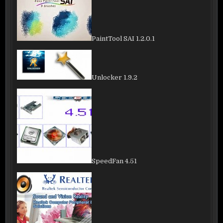
PaintTool SAI 1.2.0.1
Unlocker 1.9.2
SpeedFan 4.51