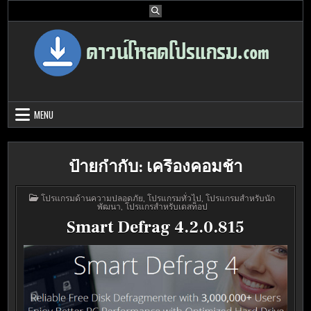
Skip
to
content
Download Program Free | ดาวน์โหลด
ดาวน์โหลดโปรแกรม ดอท คอม รวบรวมโปรแกรมดี โปรแกรมฟรี ไว้ให้คุณ
ได้เลือก download ไว้มากมาย
โปรแกรมฟรี
MENU
ป้ายกำกับ:
เครื่องคอมช้า
POSTED
โปรแกรมด้านความปลอดภัย
,
โปรแกรมทั่วไป
,
โปรแกรมสำหรับนัก
IN
พัฒนา
,
โปรแกรสำหรับเดสท็อป
Smart Defrag 4.2.0.815