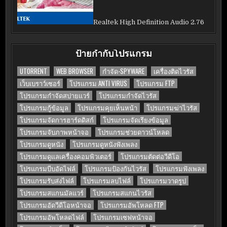
Realtek High Definition Audio 2.76
ป้ายกำกับโปรแกรม
UTORRENT
WEB BROWSER
กำจัด-SPYWARE
เครื่องติดไวรัส
เว็บเบราว์เซอร์
โปรแกรม ANTI VIRUS
โปรแกรม FTP
โปรแกรมกำจัดสปายแวร์
โปรแกรมกำจัดไวรัส
โปรแกรมกู้ข้อมูล
โปรแกรมคุยเห็นหน้า
โปรแกรมฆ่าไวรัส
โปรแกรมจัดการฮาร์ดดิสก์
โปรแกรมจัดเรียงข้อมูล
โปรแกรมจับภาพหน้าจอ
โปรแกรมช่วยดาวน์โหลด
โปรแกรมดูหนัง
โปรแกรมดูหนังฟังเพลง
โปรแกรมดูแลเครื่องคอมพิวเตอร์
โปรแกรมตัดต่อวีดีโอ
โปรแกรมบีบอัดไฟล์
โปรแกรมป้องกันไวรัส
โปรแกรมฟังเพลง
โปรแกรมรับส่งไฟล์
โปรแกรมลบไฟล์
โปรแกรมวาดรูป
โปรแกรมสแกนมัลแวร์
โปรแกรมสแกนไวรัส
โปรแกรมอัดวีดีโอหน้าจอ
โปรแกรมอัพโหลด FTP
โปรแกรมอัพโหลดไฟล์
โปรแกรมเซฟหน้าจอ