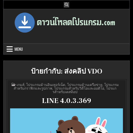
Skip
to
content
Download Program Free | ดาวน์โหลด
ดาวน์โหลดโปรแกรม ดอท คอม รวบรวมโปรแกรมดี โปรแกรมฟรี ไว้ให้คุณ
ได้เลือก download ไว้มากมาย
โปรแกรมฟรี
MENU
ป้ายกำกับ:
ส่งคลิป VDO
POSTED
เกมส์
,
โปรแกรมด้านอินเทอร์เน็ต
,
โปรแกรมด้านเครือข่าย
,
โปรแกรม
IN
สำหรับกราฟิกและรูปภาพ
,
โปรแกรมสำหรับวิดีโอและออดิโอ
,
โปรแก
รสำหรับเดสท็อป
LINE 4.0.3.369