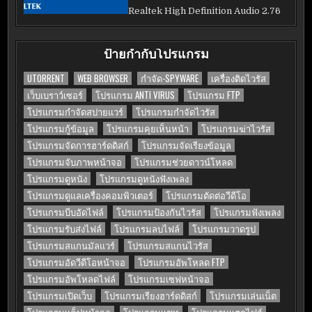
Realtek High Definition Audio 2.76
ป้ายกำกับโปรแกรม
UTORRENT
WEB BROWSER
กำจัด-SPYWARE
เครื่องติดไวรัส
เว็บเบราว์เซอร์
โปรแกรม ANTI VIRUS
โปรแกรม FTP
โปรแกรมกำจัดสปายแวร์
โปรแกรมกำจัดไวรัส
โปรแกรมกู้ข้อมูล
โปรแกรมคุยเห็นหน้า
โปรแกรมฆ่าไวรัส
โปรแกรมจัดการฮาร์ดดิสก์
โปรแกรมจัดเรียงข้อมูล
โปรแกรมจับภาพหน้าจอ
โปรแกรมช่วยดาวน์โหลด
โปรแกรมดูหนัง
โปรแกรมดูหนังฟังเพลง
โปรแกรมดูแลเครื่องคอมพิวเตอร์
โปรแกรมตัดต่อวีดีโอ
โปรแกรมบีบอัดไฟล์
โปรแกรมป้องกันไวรัส
โปรแกรมฟังเพลง
โปรแกรมรับส่งไฟล์
โปรแกรมลบไฟล์
โปรแกรมวาดรูป
โปรแกรมสแกนมัลแวร์
โปรแกรมสแกนไวรัส
โปรแกรมอัดวีดีโอหน้าจอ
โปรแกรมอัพโหลด FTP
โปรแกรมอัพโหลดไฟล์
โปรแกรมเซฟหน้าจอ
โปรแกรมเปิดเว็บ
โปรแกรมเรียงฮาร์ดดิสก์
โปรแกรมเล่นเน็ต
โปรแกรมแค็ปหน้าจอ
โปรแกรมแชท
โปรแกรมแตกไฟล์