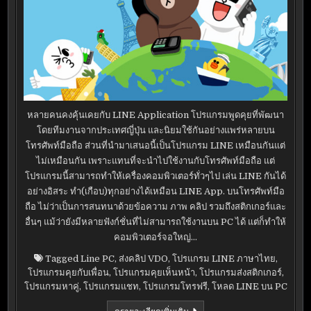
หลายคนคงคุ้นเคยกับ LINE Application โปรแกรมพูดคุยที่พัฒนา
โดยทีมงานจากประเทศญี่ปุ่น และนิยมใช้กันอย่างแพร่หลายบน
โทรศัพท์มือถือ ส่วนที่นำมาเสนอนี้เป็นโปรแกรม LINE เหมือนกันแต่
ไม่เหมือนกัน เพราะแทนที่จะนำไปใช้งานกับโทรศัพท์มือถือ แต่
โปรแกรมนี้สามารถทำให้เครื่องคอมพิวเตอร์ทั่วๆไป เล่น LINE กันได้
อย่างอิสระ ทำ(เกือบ)ทุกอย่างได้เหมือน LINE App. บนโทรศัพท์มือ
ถือ ไม่ว่าเป็นการสนทนาด้วยข้อความ ภาพ คลิป รวมถึงสติกเกอร์และ
อื่นๆ แม้ว่ายังมีหลายฟังก์ชั่นที่ไม่สามารถใช้งานบน PC ได้ แต่ก็ทำให้
คอมพิวเตอร์จอใหญ่…
Tagged
Line PC
,
ส่งคลิป VDO
,
โปรแกรม LINE ภาษาไทย
,
โปรแกรมคุยกับเพื่อน
,
โปรแกรมคุยเห็นหน้า
,
โปรแกรมส่งสติกเกอร์
,
โปรแกรมหาคู่
,
โปรแกรมแชท
,
โปรแกรมโทรฟรี
,
โหลด LINE บน PC
LINE
ดูรายละเอียดเพิ่มเติม