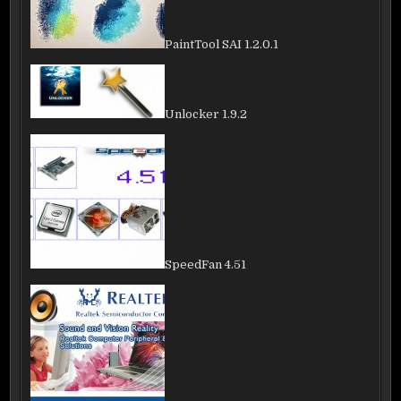
PaintTool SAI 1.2.0.1
Unlocker 1.9.2
SpeedFan 4.51